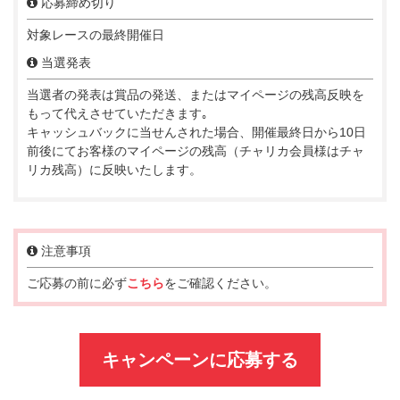
応募締め切り
対象レースの最終開催日
当選発表
当選者の発表は賞品の発送、またはマイページの残高反映を
もって代えさせていただきます｡
キャッシュバックに当せんされた場合、開催最終日から10日
前後にてお客様のマイページの残高（チャリカ会員様はチャ
リカ残高）に反映いたします。
注意事項
ご応募の前に必ず
こちら
をご確認ください。
キャンペーンに応募する