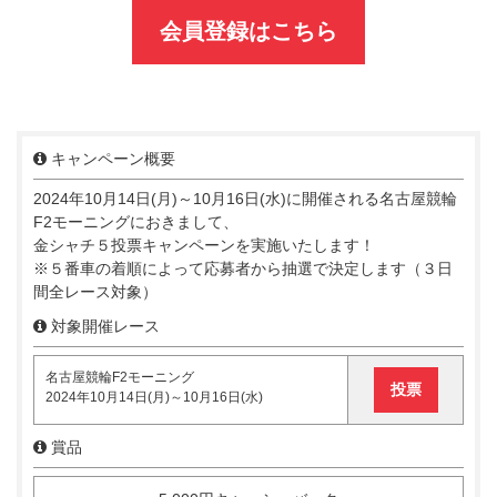
会員登録はこちら
キャンペーン概要
2024年10月14日(月)～10月16日(水)に開催される名古屋競輪
F2モーニングにおきまして、
金シャチ５投票キャンペーンを実施いたします！
※５番車の着順によって応募者から抽選で決定します（３日
間全レース対象）
対象開催レース
名古屋競輪F2モーニング
投票
2024年10月14日(月)～10月16日(水)
賞品