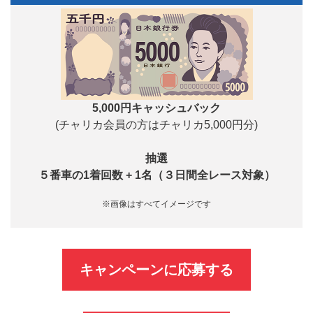
5,000円キャッシュバック
(チャリカ会員の方はチャリカ5,000円分)
抽選
５番車の1着回数 + 1名（３日間全レース対象）
※画像はすべてイメージです
キャンペーンに応募する