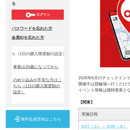
る
ログイン
パスワードを忘れた方
会員IDを忘れた方
ちら（1日の購入限度額の設定）↓
車券は20歳になってから
2026年6月のチェックイ
のめり込みが不安な方はこ
開催中は競輪場へ行くだけ
ちら
（1日の購入限度額の
イベント情報は随時更新と
設定）
【関東】
実施日程
無料会員登録はこちら
6/27（土）～ 6/30（火）