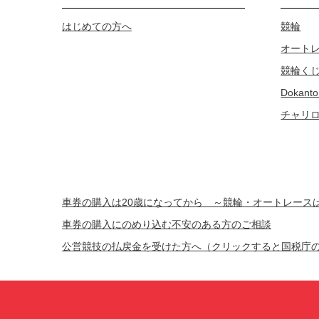
はじめての方へ
競輪
オート
競輪く
Dokanto
チャリ
車券の購入は20歳になってから ～競輪・オートレー
車券の購入にのめり込む不安のある方のご相談
公営競技の払戻金を受けた方へ（クリックすると国税庁