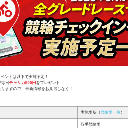
ンイベントは以下で実施予定！
で毎日
チャリカ500円
をプレゼント！
なりますので、最新情報をお見逃しなく！
実施場所（
競輪場一覧
）
取手競輪場