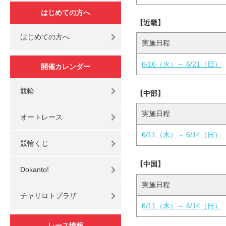
はじめての方へ
【近畿】
はじめての方へ
実施日程
6/16（火）～ 6/21（日）
開催カレンダー
競輪
【中部】
実施日程
オートレース
6/11（木）～ 6/14（日）
競輪くじ
【中国】
Dokanto!
実施日程
チャリロトプラザ
6/11（木）～ 6/14（日）
レース情報