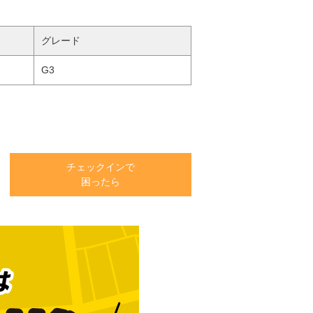
グレード
G3
チェックインで
困ったら