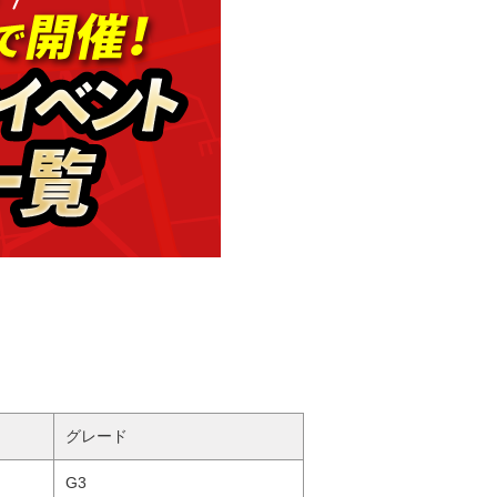
グレード
G3