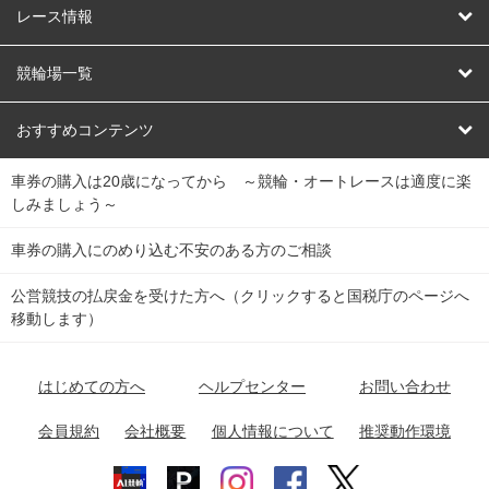
競輪
レース情報
オートレース
レース予想
競輪場一覧
競輪くじ
レース結果
北日本
函館競輪場
青森競輪場
いわき平競輪場
おすすめコンテンツ
車券の購入は20歳になってから ～競輪・オートレースは適度に楽
Dokanto!
キャリーオーバー一覧
関
競輪選手情報
弥彦競輪場
前橋競輪場
取手競輪場
宇都宮競輪場
しみましょう～
東
大宮競輪場
西武園競輪場
京王閣競輪場
立川競輪場
チャリロトプラザ
Perfecta Navi
車券の購入にのめり込む不安のある方のご相談
南
松戸競輪場
千葉競輪場
川崎競輪場
平塚競輪場
公営競技の払戻金を受けた方へ（クリックすると国税庁のページへ
netkeirin
関
移動します）
小田原競輪場
伊東競輪場
静岡競輪場
東
ケイリンガル
中
名古屋競輪場
岐阜競輪場
大垣競輪場
豊橋競輪場
はじめての方へ
ヘルプセンター
お問い合わせ
部
チャリレンジャー
富山競輪場
松阪競輪場
四日市競輪場
会員規約
会社概要
個人情報について
推奨動作環境
競輪場情報
近
福井競輪場
奈良競輪場
向日町競輪場
和歌山競輪場