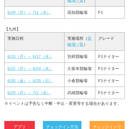
輪場一覧
）
6/29（月）～ 7/1（水）
高知競輪場
F1
【九州】
実施日程
実施場所（
競
グレード
輪場一覧
）
6/15（月）～ 6/17（水）
別府競輪場
F1ナイター
6/22（月）～ 6/24（水）
久留米競輪場
F1ナイター
6/26（金）～ 6/28（日）
小倉競輪場
F1ナイター
6/29（月）～ 7/1（水）
武雄競輪場
F1ナイター
※イベントは予告なく中断・中止・変更等する場合があります。
アプリ
チェックイン方法
チェックインで