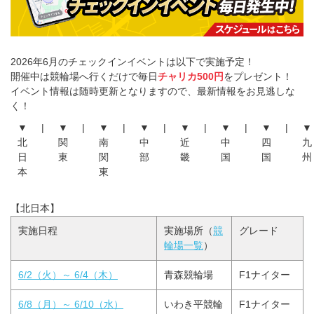
2026年6月のチェックインイベントは以下で実施予定！
開催中は競輪場へ行くだけで毎日
チャリカ500円
をプレゼント！
イベント情報は随時更新となりますので、最新情報をお見逃しな
く！
▼
|
▼
|
▼
|
▼
|
▼
|
▼
|
▼
|
▼
北
関
南
中
近
中
四
九
日
東
関
部
畿
国
国
州
本
東
【北日本】
実施日程
実施場所（
競
グレード
輪場一覧
）
6/2（火）～ 6/4（木）
青森競輪場
F1ナイター
6/8（月）～ 6/10（水）
いわき平競輪
F1ナイター