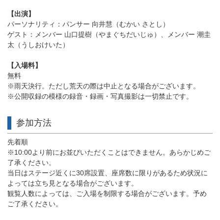
【出演】
パーソナリティ：パンサー 向井慧（むかい さとし）
ゲスト：メンバー 山口提樹（やまぐちだいじゅ）、メンバー 潮圭
太（うしおけいた）
【入場料】
無料
※雨天決行。ただし荒天の際は中止となる場合がございます。
※公開収録の模様の録音・録画・写真撮影は一切禁止です。
参加方法
先着順
※10:00より前にお並びいただくことはできません。あらかじめご
了承ください。
当日はステージ近くに30席設置、座席数に限りがあるため状況に
よっては立ち見となる場合がございます。
観覧人数によっては、ご入場を制限する場合がございます。予め
ご了承ください。