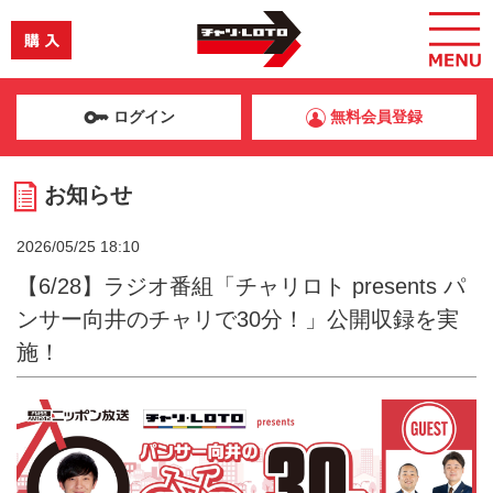
ログイン
無料会員登録
お知らせ
2026/05/25 18:10
【6/28】ラジオ番組「チャリロト presents パ
ンサー向井のチャリで30分！」公開収録を実
施！