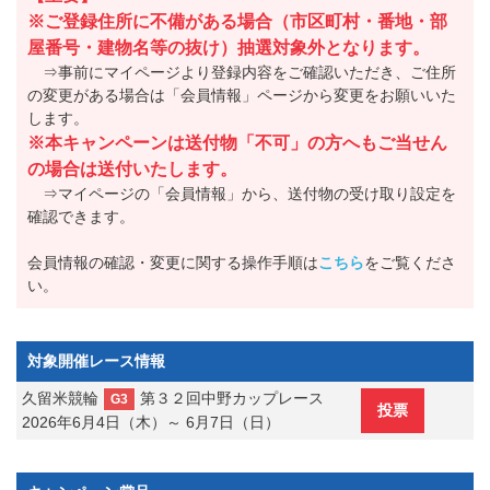
※ご登録住所に不備がある場合（市区町村・番地・部
屋番号・建物名等の抜け）抽選対象外となります。
⇒事前にマイページより登録内容をご確認いただき、ご住所
の変更がある場合は「会員情報」ページから変更をお願いいた
します。
※本キャンペーンは送付物「不可」の方へもご当せん
の場合は送付いたします。
⇒マイページの「会員情報」から、送付物の受け取り設定を
確認できます。
会員情報の確認・変更に関する操作手順は
こちら
をご覧くださ
い。
対象開催レース情報
久留米競輪
第３２回中野カップレース
G3
投票
2026年6月4日（木）～ 6月7日（日）