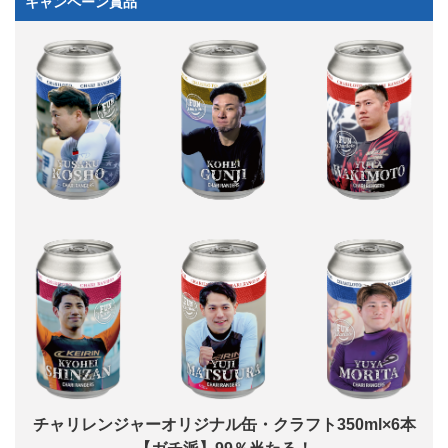
キャンペーン賞品
チャリレンジャーオリジナル缶・クラフト350ml×6本