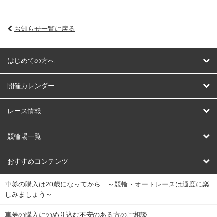
お知らせ一覧に戻る
はじめての方へ
はじめての方へ
開催カレンダー
競輪
レース情報
オートレース
レース予想
競輪場一覧
競輪くじ
レース結果
北日本
函館競輪場
青森競輪場
いわき平競輪場
おすすめコンテンツ
車券の購入は20歳になってから ～競輪・オートレースは適度に楽
Dokanto!
キャリーオーバー一覧
関
競輪選手情報
弥彦競輪場
前橋競輪場
取手競輪場
宇都宮競輪場
しみましょう～
東
大宮競輪場
西武園競輪場
京王閣競輪場
立川競輪場
チャリロトプラザ
Perfecta Navi
車券の購入にのめり込む不安のある方のご相談