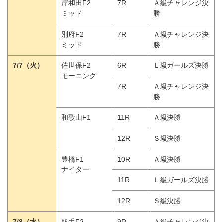
岸和田F2
7R
Ａ級チャレンジ決
ミッド
勝
別府F2
7R
Ａ級チャレンジ決
ミッド
勝
7/7（火）
佐世保F2
6R
Ｌ級ガールズ決勝
モーニング
7R
Ａ級チャレンジ決
勝
和歌山F1
11R
Ａ級決勝
12R
Ｓ級決勝
豊橋F1
10R
Ａ級決勝
ナイター
11R
Ｌ級ガールズ決勝
12R
Ｓ級決勝
7/8（水）
取手F2
9R
Ａ級チャレンジ決