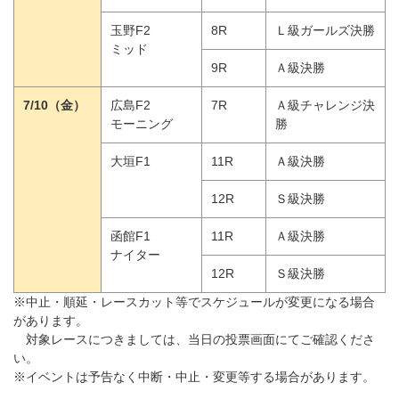
玉野F2
8R
Ｌ級ガールズ決勝
ミッド
9R
Ａ級決勝
7/10（金）
広島F2
7R
Ａ級チャレンジ決
モーニング
勝
大垣F1
11R
Ａ級決勝
12R
Ｓ級決勝
函館F1
11R
Ａ級決勝
ナイター
12R
Ｓ級決勝
※中止・順延・レースカット等でスケジュールが変更になる場合
があります。
対象レースにつきましては、当日の投票画面にてご確認くださ
い。
※イベントは予告なく中断・中止・変更等する場合があります。