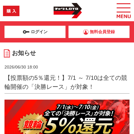
ログイン
無料会員登録
お知らせ
2026/06/30 18:00
【投票額の5％還元！】7/1 ～ 7/10は全ての競
輪開催の「決勝レース」が対象！