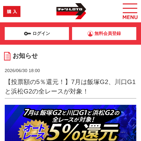
ログイン
無料会員登録
お知らせ
2026/06/30 18:00
【投票額の5％還元！】7月は飯塚G2、川口G1
と浜松G2の全レースが対象！