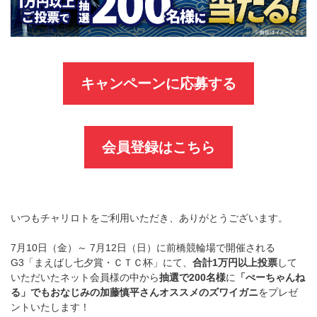
キャンペーンに応募する
会員登録はこちら
いつもチャリロトをご利用いただき、ありがとうございます。
7月10日（金）～ 7月12日（日）に前橋競輪場で開催される
G3「まえばし七夕賞・ＣＴＣ杯」にて、
合計1万円以上投票
して
いただいたネット会員様の中から
抽選で200名様
に
「ぺーちゃんね
る」でもおなじみの加藤慎平さんオススメのズワイガニ
をプレゼ
ントいたします！