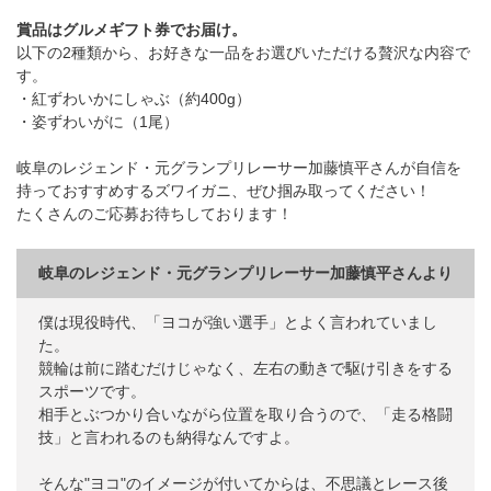
賞品はグルメギフト券でお届け。
以下の2種類から、お好きな一品をお選びいただける贅沢な内容で
す。
・紅ずわいかにしゃぶ（約400g）
・姿ずわいがに（1尾）
岐阜のレジェンド・元グランプリレーサー加藤慎平さんが自信を
持っておすすめするズワイガニ、ぜひ掴み取ってください！
たくさんのご応募お待ちしております！
岐阜のレジェンド・元グランプリレーサー加藤慎平さんより
僕は現役時代、「ヨコが強い選手」とよく言われていまし
た。
競輪は前に踏むだけじゃなく、左右の動きで駆け引きをする
スポーツです。
相手とぶつかり合いながら位置を取り合うので、「走る格闘
技」と言われるのも納得なんですよ。
そんな"ヨコ"のイメージが付いてからは、不思議とレース後