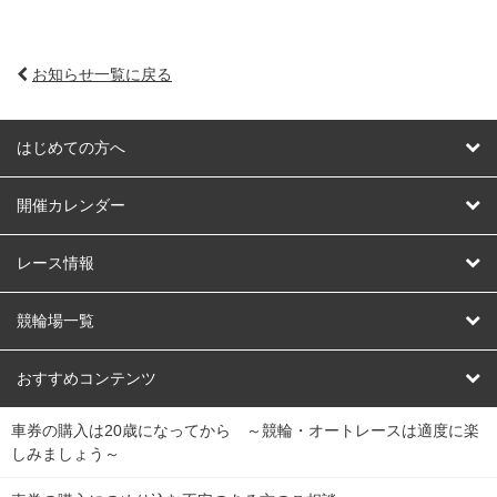
お知らせ一覧に戻る
はじめての方へ
はじめての方へ
開催カレンダー
競輪
レース情報
オートレース
レース予想
競輪場一覧
競輪くじ
レース結果
北日本
函館競輪場
青森競輪場
いわき平競輪場
おすすめコンテンツ
車券の購入は20歳になってから ～競輪・オートレースは適度に楽
Dokanto!
キャリーオーバー一覧
関
競輪選手情報
弥彦競輪場
前橋競輪場
取手競輪場
宇都宮競輪場
しみましょう～
東
大宮競輪場
西武園競輪場
京王閣競輪場
立川競輪場
チャリロトプラザ
Perfecta Navi