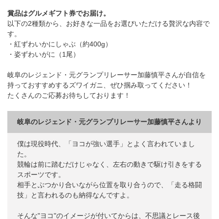
賞品はグルメギフト券でお届け。
以下の2種類から、お好きな一品をお選びいただける贅沢な内容で
す。
・紅ずわいかにしゃぶ（約400g）
・姿ずわいがに（1尾）
岐阜のレジェンド・元グランプリレーサー加藤慎平さんが自信を
持っておすすめするズワイガニ、ぜひ掴み取ってください！
たくさんのご応募お待ちしております！
岐阜のレジェンド・元グランプリレーサー加藤慎平さんより
僕は現役時代、「ヨコが強い選手」とよく言われていまし
た。
競輪は前に踏むだけじゃなく、左右の動きで駆け引きをする
スポーツです。
相手とぶつかり合いながら位置を取り合うので、「走る格闘
技」と言われるのも納得なんですよ。
そんな"ヨコ"のイメージが付いてからは、不思議とレース後