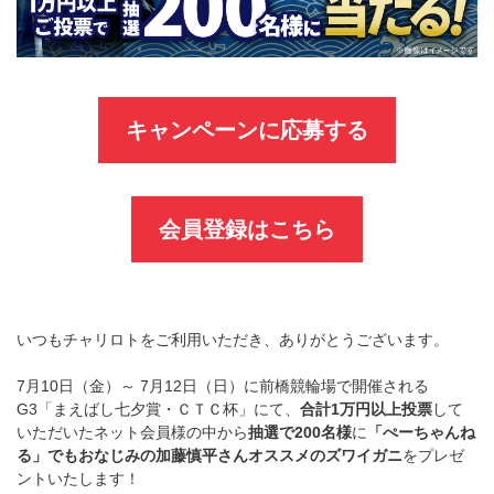
キャンペーンに応募する
会員登録はこちら
いつもチャリロトをご利用いただき、ありがとうございます。
7月10日（金）～ 7月12日（日）に前橋競輪場で開催される
G3「まえばし七夕賞・ＣＴＣ杯」にて、
合計1万円以上投票
して
いただいたネット会員様の中から
抽選で200名様
に
「ぺーちゃんね
る」でもおなじみの加藤慎平さんオススメのズワイガニ
をプレゼ
ントいたします！