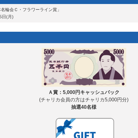
本名輪会Ｃ・フラワーライン賞」
5日(月)
Ａ賞：5,000円キャッシュバック
(チャリカ会員の方はチャリカ5,000円分)
抽選40名様