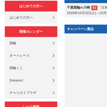
はじめての方へ
千葉競輪in川崎
「日
F1
2020年10月3日(土)～10月
はじめての方へ
キャンペーン賞品
開催カレンダー
競輪
オートレース
競輪くじ
Dokanto!
チャリロトプラザ
レース情報