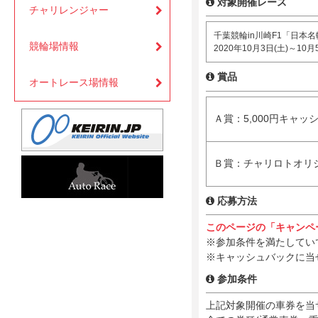
対象開催レース
チャリレンジャー
千葉競輪in川崎F1「日本
競輪場情報
2020年10月3日(土)～10月
賞品
オートレース場情報
Ａ賞：5,000円キャ
Ｂ賞：チャリロトオリ
応募方法
このページの「キャンペ
※参加条件を満たしてい
※キャッシュバックに当
参加条件
上記対象開催の車券を当