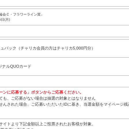
名輪会Ｃ・フラワーライン賞」
5日(月)
ッシュバック（チャリカ会員の方はチャリカ5,000円分）
ジナルQUOカード
ーンに応募する」ボタンからご応募ください。
ても、ご応募がない場合は抽選の対象とはなりません
せんされた場合、ご応募いただいたIDに基き、当選金額をマイページ残
サイトより下記金額以上ご投票されたお客様が対象。