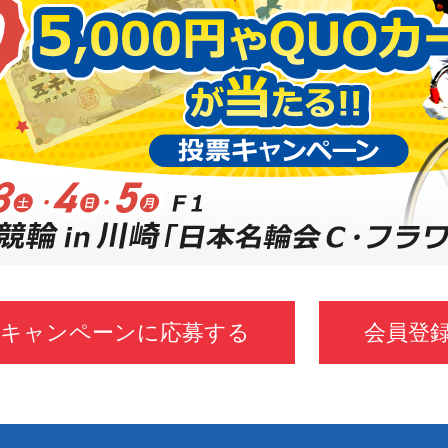
キャンペーンに応募する
会員登