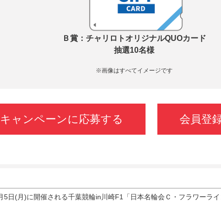
Ｂ賞：チャリロトオリジナルQUOカード
抽選10名様
※画像はすべてイメージです
キャンペーンに応募する
会員登
)～10月5日(月)に開催される千葉競輪in川崎F1「日本名輪会Ｃ・フラワ