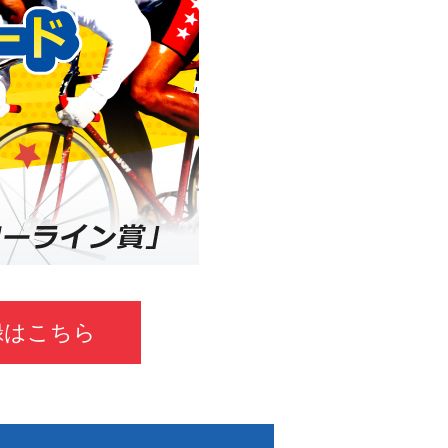
録はこちら