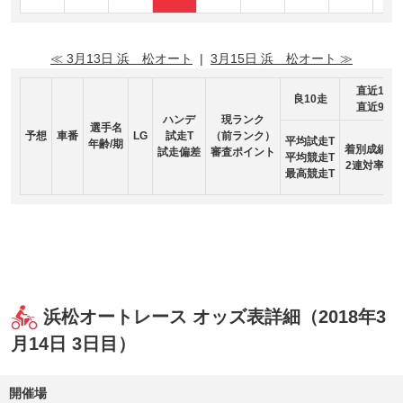
≪ 3月13日 浜 松オート
|
3月15日 浜 松オート ≫
直近10
良10走
直近90
ハンデ
現ランク
選手名
予想
車番
LG
試走T
（前ランク）
平均試走T
年齢/期
着別成績 
試走偏差
審査ポイント
平均競走T
2連対率 
最高競走T
浜松オートレース オッズ表詳細（2018年3
月14日 3日目）
開催場