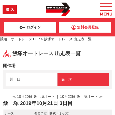
ログイン
無料会員登録
競輪・オートレースTOP
>
飯塚オートレース 出走表一覧
飯塚オートレース 出走表一覧
開催場
川 口
飯 塚
≪ 10月20日 飯 塚オート
|
10月22日 飯 塚オート ≫
飯 塚 2019年10月21日 3日目
レース
発走予定
賭式（オッズ）