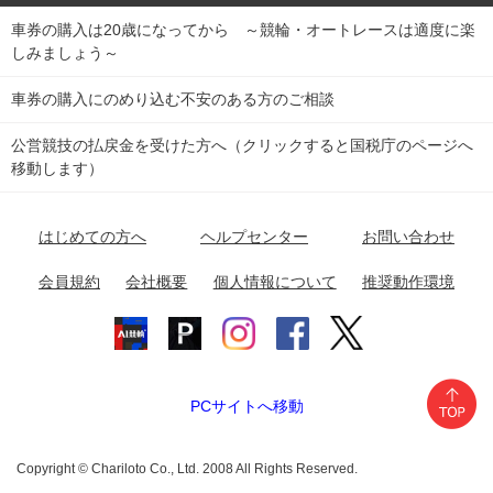
車券の購入は20歳になってから ～競輪・オートレースは適度に楽
Dokanto!
キャリーオーバー一覧
関
競輪選手情報
弥彦競輪場
前橋競輪場
取手競輪場
宇都宮競輪場
しみましょう～
東
大宮競輪場
西武園競輪場
京王閣競輪場
立川競輪場
チャリロトプラザ
Perfecta Navi
車券の購入にのめり込む不安のある方のご相談
南
松戸競輪場
千葉競輪場
川崎競輪場
平塚競輪場
公営競技の払戻金を受けた方へ（クリックすると国税庁のページへ
netkeirin
関
移動します）
小田原競輪場
伊東競輪場
静岡競輪場
東
ケイリンガル
中
名古屋競輪場
岐阜競輪場
大垣競輪場
豊橋競輪場
はじめての方へ
ヘルプセンター
お問い合わせ
部
チャリレンジャー
富山競輪場
松阪競輪場
四日市競輪場
会員規約
会社概要
個人情報について
推奨動作環境
競輪場情報
近
福井競輪場
奈良競輪場
向日町競輪場
和歌山競輪場
畿
岸和田競輪場
オートレース場情報
PCサイトへ移動
中国
玉野競輪場
広島競輪場
防府競輪場
Copyright © Chariloto Co., Ltd. 2008 All Rights Reserved.
四国
高松競輪場
小松島競輪場
高知競輪場
松山競輪場