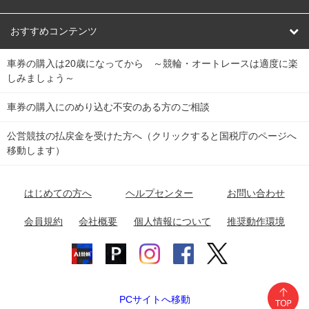
競輪くじ
レース結果
北日本
函館競輪場
青森競輪場
いわき平競輪場
おすすめコンテンツ
車券の購入は20歳になってから ～競輪・オートレースは適度に楽
Dokanto!
キャリーオーバー一覧
関
競輪選手情報
弥彦競輪場
前橋競輪場
取手競輪場
宇都宮競輪場
しみましょう～
東
大宮競輪場
西武園競輪場
京王閣競輪場
立川競輪場
チャリロトプラザ
Perfecta Navi
車券の購入にのめり込む不安のある方のご相談
南
松戸競輪場
千葉競輪場
川崎競輪場
平塚競輪場
公営競技の払戻金を受けた方へ（クリックすると国税庁のページへ
netkeirin
関
移動します）
小田原競輪場
伊東競輪場
静岡競輪場
東
ケイリンガル
中
名古屋競輪場
岐阜競輪場
大垣競輪場
豊橋競輪場
はじめての方へ
ヘルプセンター
お問い合わせ
部
チャリレンジャー
富山競輪場
松阪競輪場
四日市競輪場
会員規約
会社概要
個人情報について
推奨動作環境
競輪場情報
近
福井競輪場
奈良競輪場
向日町競輪場
和歌山競輪場
畿
岸和田競輪場
オートレース場情報
PCサイトへ移動