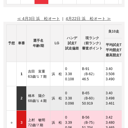
≪ 4月3日 浜 松オート
|
4月22日 浜 松オート ≫
良10走
ハンデ
現ランク
選手名
予想
車番
LG
試走T
（前ランク）
平均試走T
年齢/期
試走偏差
審査ポイント
平均競走T
最高競走T
着
0
B-91
3.40
吉田 富重
2
1
浜 松
3.38
（B-62）
3.508
63歳/１７期
着
0.108
46.5
3.490
2
着
0
B-65
3.40
橋本 陽介
2
2
浜 松
3.38
（B-60）
3.498
68歳/１４期
着
0.098
50.919
3.461
2
着
0
B-56
3.42
上村 敏明
2
○
3
浜 松
3.39
（B-75）
3.480
72歳/７期
着
0.06
51.704
3.465