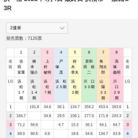
3R
発売票数：7125票
1
2
3
4
5
6
7
8
名
吉
橋
上
戸
鈴
君和
角
高
名
前
田
本
村
塚
木
田 裕
翔太
塚
前
富重
陽介
敏明
茂
章夫
二
郎
義明
LG
浜
浜
浜
浜 松
浜
川 口
山
川
LG
松
松
松
２５期
松
３０期
陽
口
１７
１４
７期
２期
３３
２９
期
期
期
期
1
191.8
34.6
36.1
134.7
356.2
453.4
383.6
1
2
184.7
34.8
29.5
106.1
277.0
171.9
293.3
2
3
71.2
56.6
4.7
15.3
36.1
94.1
64.7
3
4
89.0
90.6
4.9
18.6
34.6
134.7
63.9
4