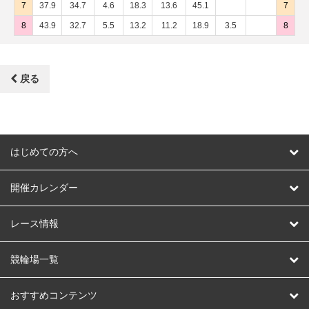
7
37.9
34.7
4.6
18.3
13.6
45.1
7
8
43.9
32.7
5.5
13.2
11.2
18.9
3.5
8
戻る
はじめての方へ
はじめての方へ
開催カレンダー
競輪
レース情報
オートレース
レース予想
競輪場一覧
競輪くじ
レース結果
北日本
函館競輪場
青森競輪場
いわき平競輪場
おすすめコンテンツ