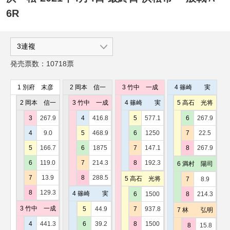
6R
発売票数：10718票
1 別府 末彦
2 岡本 信一
3 竹中 一成
4 篠崎 実
2 岡本 信一
3 竹中 一成
4 篠崎 実
5 高石 光将
3
267.9
4
416.8
5
577.1
6
267.9
4
9.0
5
468.9
6
1250
7
22.5
5
166.7
6
1875
7
147.1
8
267.9
6
119.0
7
214.3
8
192.3
6 満村 陽司
7
13.9
8
288.5
5 高石 光将
7
8.9
8
129.3
4 篠崎 実
6
1500
8
214.3
3 竹中 一成
5
44.9
7
937.8
7 林 弘明
4
441.3
6
39.2
8
1500
8
15.8