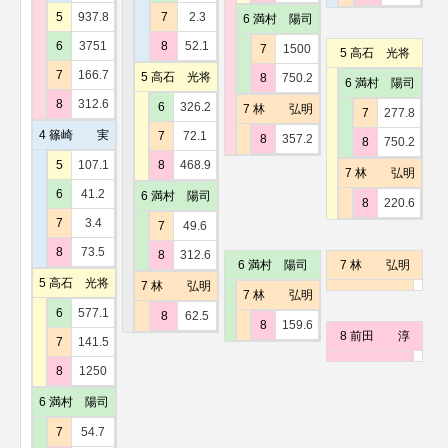
5
937.8
7
2.3
6 満村 陽司
6
3751
8
52.1
7
1500
5 高石 光将
7
166.7
5 高石 光将
8
750.2
6 満村 陽司
8
312.6
6
326.2
7 林 弘明
7
277.8
4 篠崎 実
7
72.1
8
357.2
8
750.2
5
107.1
8
468.9
7 林 弘明
6
41.2
6 満村 陽司
8
220.6
7
3.4
7
49.6
8
73.5
8
312.6
6 満村 陽司
7 林 弘明
5 高石 光将
7 林 弘明
7 林 弘明
6
577.1
8
62.5
8
159.6
8 前田 淳
7
141.5
8
1250
6 満村 陽司
7
54.7