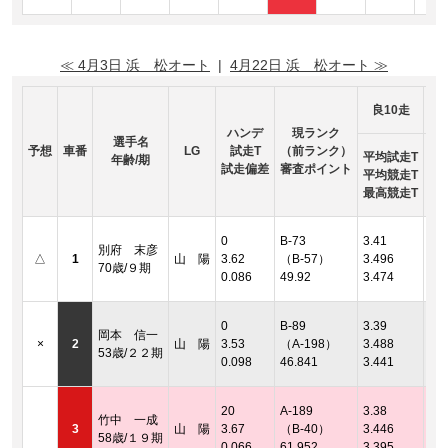
≪ 4月3日 浜 松オート
|
4月22日 浜 松オート ≫
良10走
ハンデ
現ランク
選手名
予想
車番
LG
試走T
（前ランク）
平均試走T
年齢/期
試走偏差
審査ポイント
平均競走T
最高競走T
着順
0
B-73
3.41
別府 末彦
2連
△
1
山 陽
3.62
（B-57）
3.496
70歳/９期
着順
0.086
49.92
3.474
2連
着順
0
B-89
3.39
岡本 信一
2連
×
2
山 陽
3.53
（A-198）
3.488
53歳/２２期
着順
0.098
46.841
3.441
2連
着順
20
A-189
3.38
竹中 一成
2連
3
山 陽
3.67
（B-40）
3.446
58歳/１９期
着順
0.066
61.952
3.395