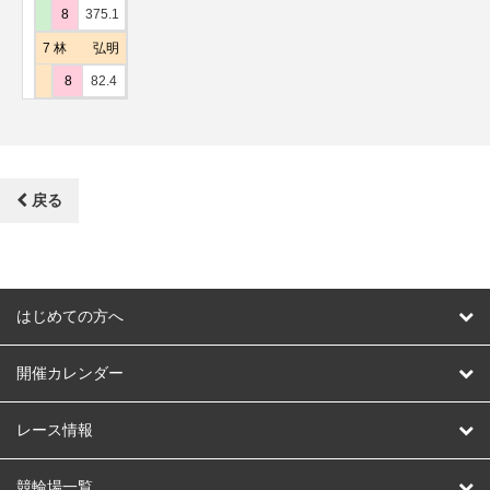
8
375.1
7 林 弘明
8
82.4
戻る
はじめての方へ
はじめての方へ
開催カレンダー
競輪
レース情報
オートレース
レース予想
競輪場一覧