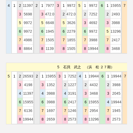
4
1
2
11397
2
1
7977
3
1
9972
5
1
9972
6
1
15955
7
1
3
5698
3
472.0
2
472.0
2
7252
2
2493
2
5
9972
5
6648
5
3626
3
4692
3
3988
3
6
9972
6
1945
6
2279
6
9972
5
13296
5
7
4986
7
1505
7
1855
7
3988
7
2417
6
8
8864
8
1139
8
1505
8
19944
8
3468
8
5
石貝 武之
（浜 松 ２７期）
5
1
2
26593
2
1
15955
3
1
7252
4
1
19944
6
1
19944
7
1
3
4198
3
1352
2
1227
2
4432
2
3988
2
4
11397
4
3988
4
3191
3
3468
3
2045
3
6
15955
6
3988
6
2417
6
15955
4
19944
4
7
6136
7
1697
7
1246
7
2954
7
1945
6
8
19944
8
2659
8
2573
8
13296
8
2573
8