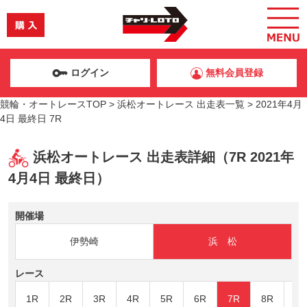
ログイン
無料会員登録
競輪・オートレースTOP
>
浜松オートレース 出走表一覧
>
2021年4月
4日 最終日 7R
浜松オートレース 出走表詳細（7R 2021年
4月4日 最終日）
開催場
伊勢崎
浜 松
レース
1R
2R
3R
4R
5R
6R
7R
8R
9R