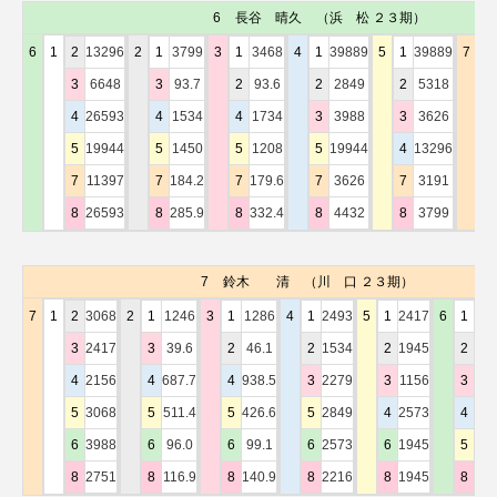
6
長谷 晴久
（浜 松 ２３期）
6
1
2
13296
2
1
3799
3
1
3468
4
1
39889
5
1
39889
7
1
3
6648
3
93.7
2
93.6
2
2849
2
5318
2
4
26593
4
1534
4
1734
3
3988
3
3626
3
5
19944
5
1450
5
1208
5
19944
4
13296
4
7
11397
7
184.2
7
179.6
7
3626
7
3191
5
8
26593
8
285.9
8
332.4
8
4432
8
3799
8
7
鈴木 清
（川 口 ２３期）
7
1
2
3068
2
1
1246
3
1
1286
4
1
2493
5
1
2417
6
1
25
3
2417
3
39.6
2
46.1
2
1534
2
1945
2
204
4
2156
4
687.7
4
938.5
3
2279
3
1156
3
198
5
3068
5
511.4
5
426.6
5
2849
4
2573
4
22
6
3988
6
96.0
6
99.1
6
2573
6
1945
5
13
8
2751
8
116.9
8
140.9
8
2216
8
1945
8
333