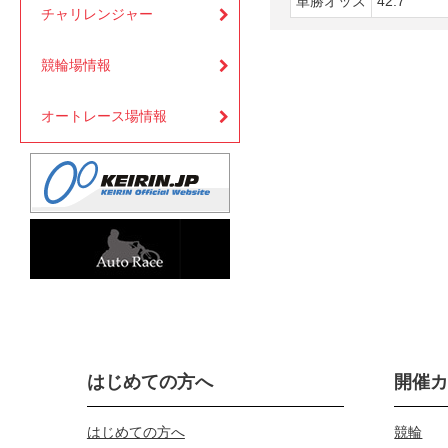
単勝オッズ
42.7
チャリレンジャー
競輪場情報
オートレース場情報
はじめての方へ
開催
はじめての方へ
競輪