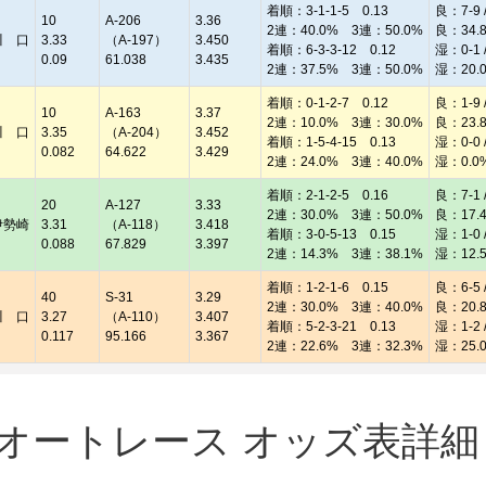
着順：3-1-1-5 0.13
良：7-9 /
10
A-206
3.36
2連：40.0% 3連：50.0%
良：34.
川 口
3.33
（A-197）
3.450
着順：6-3-3-12 0.12
湿：0-1 /
0.09
61.038
3.435
2連：37.5% 3連：50.0%
湿：20.
着順：0-1-2-7 0.12
良：1-9 /
10
A-163
3.37
2連：10.0% 3連：30.0%
良：23.
川 口
3.35
（A-204）
3.452
着順：1-5-4-15 0.13
湿：0-0 /
0.082
64.622
3.429
2連：24.0% 3連：40.0%
湿：0.0
着順：2-1-2-5 0.16
良：7-1 /
20
A-127
3.33
2連：30.0% 3連：50.0%
良：17.
伊勢崎
3.31
（A-118）
3.418
着順：3-0-5-13 0.15
湿：1-0 /
0.088
67.829
3.397
2連：14.3% 3連：38.1%
湿：12.
着順：1-2-1-6 0.15
良：6-5 /
40
S-31
3.29
2連：30.0% 3連：40.0%
良：20.
川 口
3.27
（A-110）
3.407
着順：5-2-3-21 0.13
湿：1-2 /
0.117
95.166
3.367
2連：22.6% 3連：32.3%
湿：25.
オートレース オッズ表詳細（2