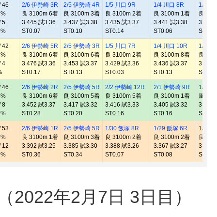
 46
2/6 伊勢崎 3R
2/5 伊勢崎 4R
1/5 川口 9R
1/4 川口 8R
1/3 川
8%
良 3100m 6着
良 3100m 3着
良 3100m 2着
良 3100m 1着
良 310
 5
3.445 試3.36
3.437 試3.38
3.435 試3.37
3.441 試3.38
3.467
0%
ST0.07
ST0.10
ST0.14
ST0.06
ST0.2
 42
2/6 伊勢崎 5R
2/5 伊勢崎 3R
1/5 川口 7R
1/4 川口 10R
1/3 川
8%
良 3100m 6着
良 3100m 6着
良 3100m 2着
良 3100m 8着
良 310
 4
3.476 試3.36
3.453 試3.37
3.429 試3.36
3.436 試3.37
3.441
%
ST0.17
ST0.13
ST0.03
ST0.13
ST0.1
 46
2/6 伊勢崎 2R
2/5 伊勢崎 5R
2/2 伊勢崎 12R
2/1 伊勢崎 9R
1/31 
4%
良 3100m 6着
良 3100m 5着
良 3100m 5着
良 3100m 1着
風 310
 8
3.452 試3.37
3.417 試3.32
3.416 試3.33
3.405 試3.32
3.410
5%
ST0.28
ST0.20
ST0.16
ST0.16
ST0.1
 53
2/6 伊勢崎 1R
2/5 伊勢崎 5R
1/30 飯塚 8R
1/29 飯塚 6R
1/28 
8%
良 3100m 1着
良 3100m 3着
良 3100m 2着
良 3100m 2着
良 310
 12
3.392 試3.25
3.385 試3.30
3.388 試3.26
3.367 試3.27
3.410
0%
ST0.36
ST0.34
ST0.07
ST0.08
ST0.0
022年2月7日 3日目）