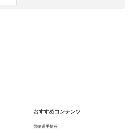
おすすめコンテンツ
競輪選手情報