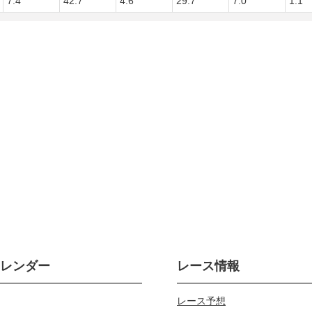
7.4
42.7
4.6
29.7
7.0
1.1
カレンダー
レース情報
レース予想