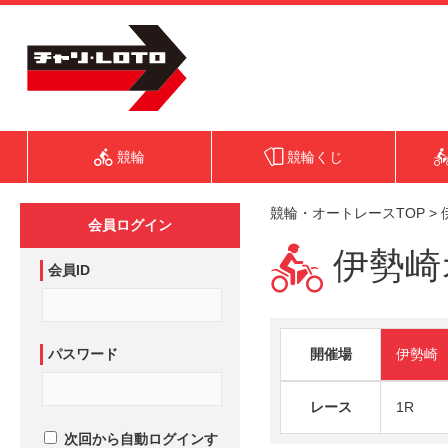
競輪
競輪くじ
競輪・オートレースTOP
>
会員ログイン
伊勢崎オ
会員ID
パスワード
開催場
伊勢崎
レース
1R
次回から自動ログインす