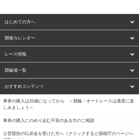
はじめての方へ
はじめての方へ
開催カレンダー
競輪
レース情報
オートレース
レース予想
競輪場一覧
競輪くじ
レース結果
北日本
函館競輪場
青森競輪場
いわき平競輪場
おすすめコンテンツ
車券の購入は20歳になってから ～競輪・オートレースは適度に楽
Dokanto!
キャリーオーバー一覧
関
競輪選手情報
弥彦競輪場
前橋競輪場
取手競輪場
宇都宮競輪場
しみましょう～
東
大宮競輪場
西武園競輪場
京王閣競輪場
立川競輪場
チャリロトプラザ
Perfecta Navi
車券の購入にのめり込む不安のある方のご相談
南
松戸競輪場
千葉競輪場
川崎競輪場
平塚競輪場
公営競技の払戻金を受けた方へ（クリックすると国税庁のページへ
netkeirin
関