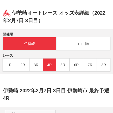
伊勢崎オートレース オッズ表詳細（2022
年2月7日 3日目）
開催場
伊勢崎
山 陽
レース
1R
2R
3R
4R
5R
6R
7R
8R
伊勢崎 2022年2月7日 3日目 伊勢崎市 最終予選
4R