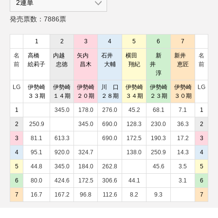
発売票数：7886票
1
2
3
4
5
6
7
名
高橋
内越
矢内
石井
横田
新
新井
名
前
絵莉子
忠徳
昌木
大輔
翔紀
井
恵匠
前
淳
LG
伊勢崎
伊勢崎
伊勢崎
川 口
伊勢崎
伊勢崎
伊勢崎
LG
３３期
１４期
２０期
２８期
３４期
２３期
３０期
1
345.0
178.0
276.0
45.2
68.1
7.1
1
2
250.9
345.0
690.0
128.3
230.0
36.3
2
3
81.1
613.3
690.0
172.5
190.3
17.2
3
4
95.1
920.0
324.7
138.0
250.9
14.3
4
5
44.8
345.0
184.0
262.8
45.6
3.5
5
6
80.0
424.6
172.5
306.6
44.1
3.1
6
7
16.7
167.2
96.8
112.6
8.2
9.3
7