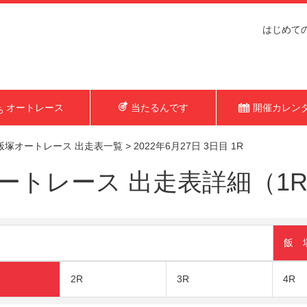
はじめて
オートレース
当たるんです
開催カレン
飯塚オートレース 出走表一覧
>
2022年6月27日 3日目 1R
トレース 出走表詳細（1R 2
飯 
2R
3R
4R