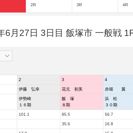
2R
3R
4R
年6月27日 3日目 飯塚市 一般戦 1
2
3
4
伊藤 弘幸
花元 初美
赤堀 翼
伊勢崎
飯 塚
浜 松
１６期
８期
３０期
101.1
85.5
56.7
35.6
16.8