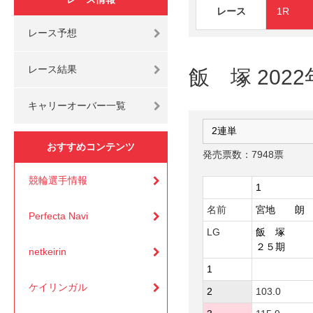
レース
1R
レース予想
レース結果
飯 塚 2022
キャリーオーバー一覧
おすすめコンテンツ
発売票数：7948票
競輪選手情報
1
名前
宮地 朗
Perfecta Navi
LG
飯 塚
２５期
netkeirin
1
ケイリンガル
2
103.0