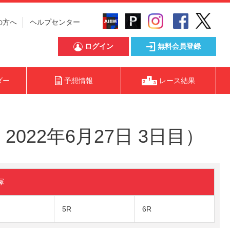
の方へ
ヘルプセンター
ログイン
無料会員登録
ダー
予想情報
レース結果
022年6月27日 3日目）
塚
5R
6R