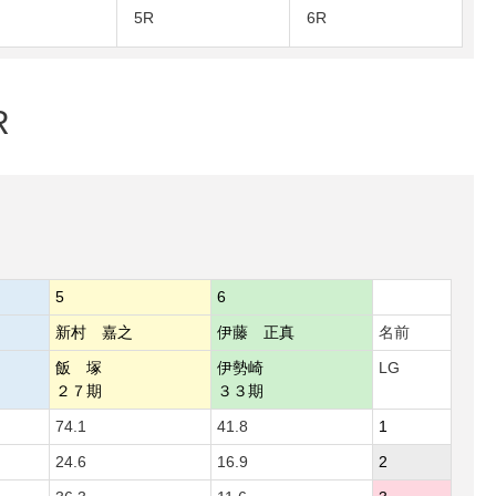
5R
6R
R
5
6
新村 嘉之
伊藤 正真
名前
飯 塚
伊勢崎
LG
２７期
３３期
74.1
41.8
1
24.6
16.9
2