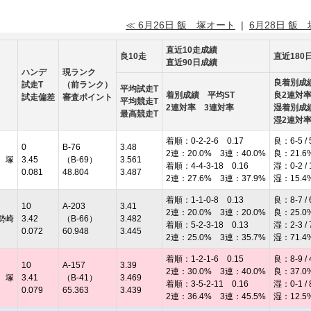
≪ 6月26日 飯 塚オート
|
6月28日 飯
直近10走成績
良10走
直近180
直近90日成績
ハンデ
現ランク
良着別成
試走T
（前ランク）
平均試走T
着別成績 平均ST
良2連対
試走偏差
審査ポイント
平均競走T
2連対率 3連対率
湿着別成
最高競走T
湿2連対
着順：0-2-2-6 0.17
良：6-5 / 
0
B-76
3.48
2連：20.0% 3連：40.0%
良：21.6
 塚
3.45
（B-69）
3.561
着順：4-4-3-18 0.16
湿：0-2 / 
0.081
48.804
3.487
2連：27.6% 3連：37.9%
湿：15.4
着順：1-1-0-8 0.13
良：8-7 / 
10
A-203
3.41
2連：20.0% 3連：20.0%
良：25.0
勢崎
3.42
（B-66）
3.482
着順：5-2-3-18 0.13
湿：2-3 / 
0.072
60.948
3.445
2連：25.0% 3連：35.7%
湿：71.4
着順：1-2-1-6 0.15
良：8-9 / 
10
A-157
3.39
2連：30.0% 3連：40.0%
良：37.0
 塚
3.41
（B-41）
3.469
着順：3-5-2-11 0.16
湿：0-1 / 
0.079
65.363
3.439
2連：36.4% 3連：45.5%
湿：12.5