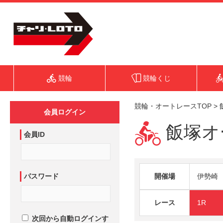
競輪
競輪くじ
競輪・オートレースTOP
>
会員ログイン
飯塚オー
会員ID
パスワード
開催場
伊勢崎
レース
1R
次回から自動ログインす