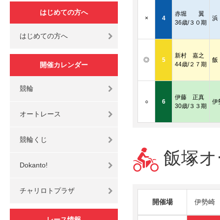
はじめての方へ
赤堀 翼
×
4
浜
36歳/３０期
はじめての方へ
新村 嘉之
◎
5
飯
開催カレンダー
44歳/２７期
競輪
伊藤 正真
○
6
伊
30歳/３３期
オートレース
競輪くじ
飯塚オー
Dokanto!
チャリロトプラザ
開催場
伊勢崎
レース情報