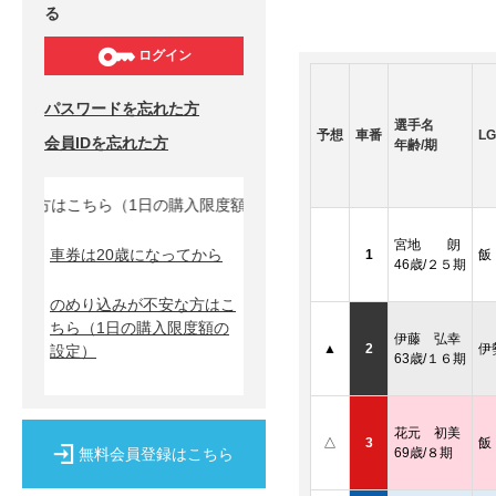
る
ログイン
パスワードを忘れた方
選手名
予想
車番
LG
会員IDを忘れた方
年齢/期
な方はこちら（1日の購入限度額の設定）↓
宮地 朗
車券は20歳になってから
1
飯
46歳/２５期
のめり込みが不安な方はこ
ちら
（1日の購入限度額の
伊藤 弘幸
▲
2
伊
設定）
63歳/１６期
花元 初美
△
3
飯
無料会員登録はこちら
69歳/８期