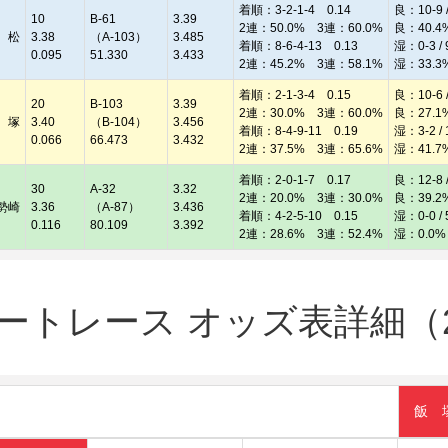
着順：3-2-1-4 0.14
良：10-9 /
10
B-61
3.39
2連：50.0% 3連：60.0%
良：40.4
 松
3.38
（A-103）
3.485
着順：8-6-4-13 0.13
湿：0-3 / 
0.095
51.330
3.433
2連：45.2% 3連：58.1%
湿：33.3
着順：2-1-3-4 0.15
良：10-6 /
20
B-103
3.39
2連：30.0% 3連：60.0%
良：27.1
 塚
3.40
（B-104）
3.456
着順：8-4-9-11 0.19
湿：3-2 / 
0.066
66.473
3.432
2連：37.5% 3連：65.6%
湿：41.7
着順：2-0-1-7 0.17
良：12-8 /
30
A-32
3.32
2連：20.0% 3連：30.0%
良：39.2
勢崎
3.36
（A-87）
3.436
着順：4-2-5-10 0.15
湿：0-0 / 
0.116
80.109
3.392
2連：28.6% 3連：52.4%
湿：0.0%
トレース オッズ表詳細（20
飯 