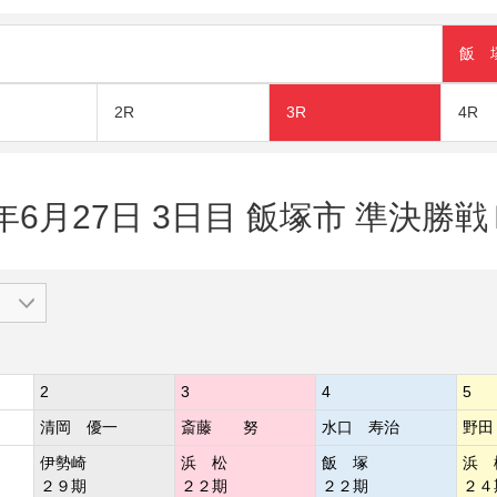
飯 
2R
3R
4R
2年6月27日 3日目 飯塚市 準決勝戦
2
3
4
5
清岡 優一
斎藤 努
水口 寿治
野田
伊勢崎
浜 松
飯 塚
浜 
２９期
２２期
２２期
２４