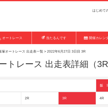
はじめて
オートレース
当たるんです
開催カレン
飯塚オートレース 出走表一覧
>
2022年6月27日 3日目 3R
トレース 出走表詳細（3R 2
飯 
2R
3R
4R