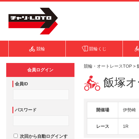
競輪
競輪くじ
競輪・オートレースTOP
>
会員ログイン
飯塚オー
会員ID
パスワード
開催場
伊勢崎
レース
1R
次回から自動ログインす