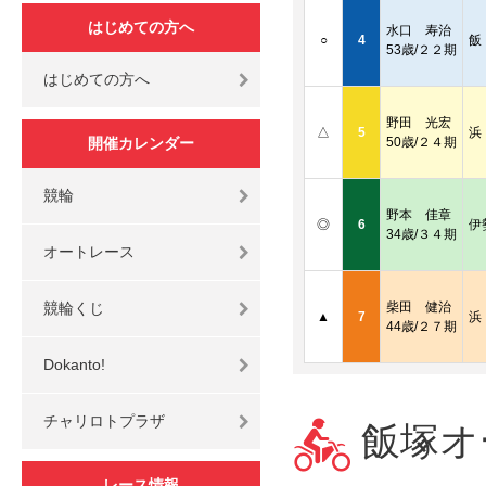
はじめての方へ
水口 寿治
○
4
飯
53歳/２２期
はじめての方へ
野田 光宏
△
5
浜
開催カレンダー
50歳/２４期
競輪
野本 佳章
◎
6
伊
34歳/３４期
オートレース
競輪くじ
柴田 健治
▲
7
浜
44歳/２７期
Dokanto!
チャリロトプラザ
飯塚オー
レース情報