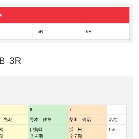
塚
5R
6R
Ｂ 3R
6
7
 光宏
野本 佳章
柴田 健治
名前
松
伊勢崎
浜 松
LG
期
３４期
２７期