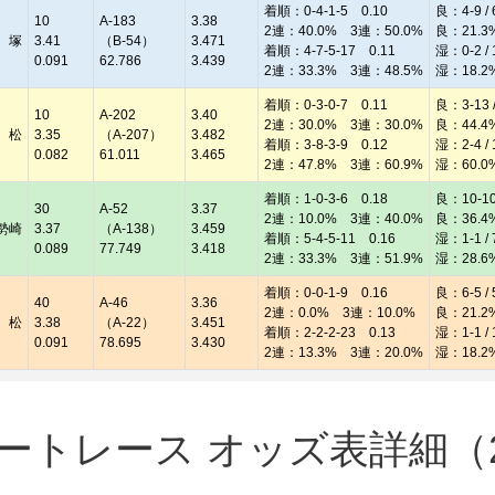
着順：0-4-1-5 0.10
良：4-9 / 
10
A-183
3.38
2連：40.0% 3連：50.0%
良：21.3
 塚
3.41
（B-54）
3.471
着順：4-7-5-17 0.11
湿：0-2 / 
0.091
62.786
3.439
2連：33.3% 3連：48.5%
湿：18.2
着順：0-3-0-7 0.11
良：3-13 /
10
A-202
3.40
2連：30.0% 3連：30.0%
良：44.4
 松
3.35
（A-207）
3.482
着順：3-8-3-9 0.12
湿：2-4 / 
0.082
61.011
3.465
2連：47.8% 3連：60.9%
湿：60.0
着順：1-0-3-6 0.18
良：10-10 
30
A-52
3.37
2連：10.0% 3連：40.0%
良：36.4
勢崎
3.37
（A-138）
3.459
着順：5-4-5-11 0.16
湿：1-1 / 
0.089
77.749
3.418
2連：33.3% 3連：51.9%
湿：28.6
着順：0-0-1-9 0.16
良：6-5 / 
40
A-46
3.36
2連：0.0% 3連：10.0%
良：21.2
 松
3.38
（A-22）
3.451
着順：2-2-2-23 0.13
湿：1-1 / 
0.091
78.695
3.430
2連：13.3% 3連：20.0%
湿：18.2
トレース オッズ表詳細（20