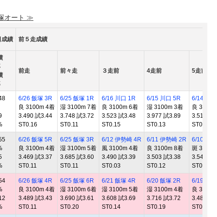
 塚オート ≫
日成績
前５走成績
績
率
前走
前々走
３走前
4走前
5走前
績
率
48
6/26 飯塚 3R
6/25 飯塚 1R
6/16 川口 1R
6/15 川口 5R
6/14 川口
良 3100m 4着
湿 3100m 7着
良 3100m 6着
湿 3100m 3着
良 3100
9
3.490 試3.44
3.748 試3.72
3.523 試3.48
3.977 試3.89
3.510 試3
%
ST0.16
ST0.11
ST0.15
ST0.13
ST0.13
55
6/26 飯塚 5R
6/25 飯塚 3R
6/12 伊勢崎 4R
6/11 伊勢崎 2R
6/10 伊
%
良 3100m 4着
湿 3100m 5着
風 3100m 4着
良 3100m 8着
斑 3100
5
3.469 試3.37
3.685 試3.60
3.490 試3.39
3.503 試3.38
3.545 試3
%
ST0.11
ST0.11
ST0.03
ST0.12
ST0.09
54
6/26 飯塚 4R
6/25 飯塚 6R
6/21 飯塚 4R
6/20 飯塚 2R
6/19 飯塚
%
良 3100m 4着
湿 3100m 6着
湿 3100m 5着
湿 3100m 4着
良 3100
12
3.489 試3.43
3.690 試3.61
3.608 試3.69
3.716 試3.72
3.484 試3
%
ST0.11
ST0.20
ST0.14
ST0.19
ST0.08