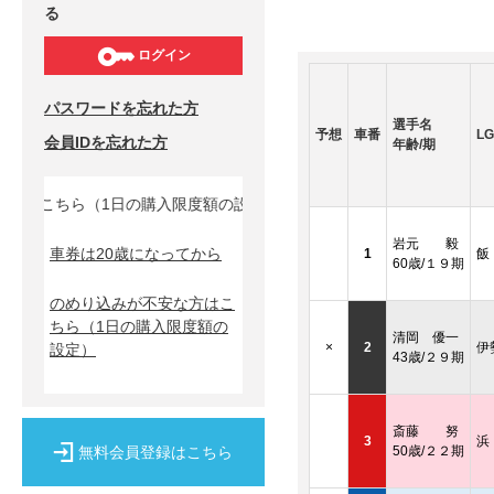
る
ログイン
パスワードを忘れた方
選手名
予想
車番
LG
会員IDを忘れた方
年齢/期
方はこちら（1日の購入限度額の設定）↓
岩元 毅
車券は20歳になってから
1
飯
60歳/１９期
のめり込みが不安な方はこ
ちら
（1日の購入限度額の
清岡 優一
×
2
伊
設定）
43歳/２９期
斎藤 努
3
浜
無料会員登録はこちら
50歳/２２期