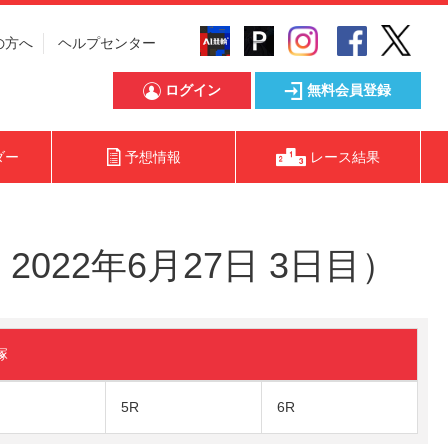
の方へ
ヘルプセンター
ログイン
無料会員登録
ダー
予想情報
レース結果
022年6月27日 3日目）
塚
5R
6R