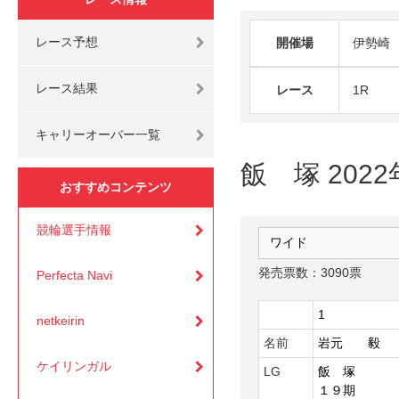
レース予想
開催場
伊勢崎
レース結果
レース
1R
キャリーオーバー一覧
飯 塚 202
おすすめコンテンツ
競輪選手情報
発売票数：3090票
Perfecta Navi
1
netkeirin
名前
岩元 毅
ケイリンガル
LG
飯 塚
１９期