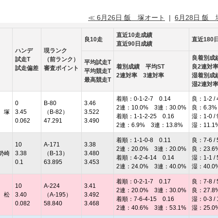
≪ 6月26日 飯 塚オート
|
6月28日 飯
直近10走成績
良10走
直近180
直近90日成績
ハンデ
現ランク
良着別成
試走T
（前ランク）
平均試走T
着別成績 平均ST
良2連対
試走偏差
審査ポイント
平均競走T
2連対率 3連対率
湿着別成
最高競走T
湿2連対
着順：0-1-2-7 0.14
良：1-2 / 
0
B-80
3.46
2連：10.0% 3連：30.0%
良：6.3%
 塚
3.45
（B-82）
3.522
着順：1-1-2-25 0.16
湿：1-0 / 
0.062
47.291
3.490
2連：6.9% 3連：13.8%
湿：11.1
着順：1-1-0-8 0.11
良：7-6 / 
10
A-171
3.38
2連：20.0% 3連：20.0%
良：23.6
勢崎
3.38
（B-13）
3.480
着順：4-2-4-14 0.14
湿：1-1 / 
0.1
63.895
3.453
2連：24.0% 3連：40.0%
湿：40.0
着順：0-2-1-7 0.17
良：7-8 / 
10
A-224
3.41
2連：20.0% 3連：30.0%
良：27.8
 松
3.40
（A-195）
3.492
着順：7-6-4-15 0.16
湿：0-3 / 
0.082
58.840
3.468
2連：40.6% 3連：53.1%
湿：25.0