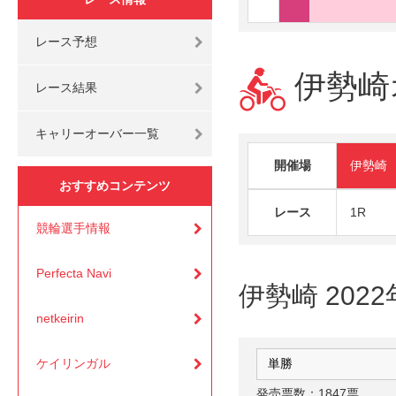
レース予想
伊勢崎
レース結果
キャリーオーバー一覧
開催場
伊勢崎
おすすめコンテンツ
レース
1R
競輪選手情報
Perfecta Navi
伊勢崎 202
netkeirin
ケイリンガル
発売票数：1847票