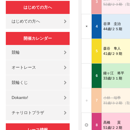
3
52歳/２３期
（取
はじめての方へ
はじめての方へ
谷津 圭治
×
4
44歳/２５期
開催カレンダー
森谷 隼人
5
競輪
41歳/２９期
オートレース
鐘ヶ江 将平
6
33歳/３１期
競輪くじ
Dokanto!
小林 瑞季
○
7
31歳/３２期
（取
チャリロトプラザ
高橋 貢
◎
8
51歳/２２期
レース情報