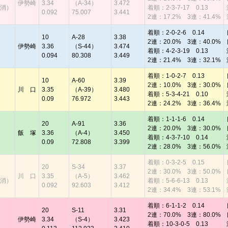
伊勢崎
3.34
（A-34）
3.472
消）
着順：2-3-7-17 0.13
0.092
75.007
3.441
2連：17.2% 3連：41.4%
着順：2-0-2-6 0.14
10
A-28
3.38
2連：20.0% 3連：40.0%
伊勢崎
3.36
（S-44）
3.474
着順：4-2-3-19 0.13
0.094
80.308
3.449
2連：21.4% 3連：32.1%
着順：1-0-2-7 0.13
10
A-60
3.39
2連：10.0% 3連：30.0%
川 口
3.35
（A-39）
3.480
着順：5-3-4-21 0.10
0.09
76.972
3.443
2連：24.2% 3連：36.4%
着順：1-1-1-6 0.14
20
A-91
3.36
2連：20.0% 3連：30.0%
飯 塚
3.36
（A-4）
3.450
着順：4-3-7-10 0.14
0.09
72.808
3.399
2連：28.0% 3連：56.0%
着順：0-3-2-5 0.15
20
S-34
3.37
2連：30.0% 3連：50.0%
川 口
3.35
（A-5）
3.462
消）
着順：5-6-6-13 0.13
0.092
92.603
3.412
2連：34.4% 3連：53.1%
着順：6-1-1-2 0.14
20
S-11
3.31
2連：70.0% 3連：80.0%
伊勢崎
3.34
（S-4）
3.423
着順：10-3-0-5 0.13