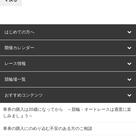
はじめての方へ
はじめての方へ
開催カレンダー
競輪
レース情報
オートレース
レース予想
競輪場一覧
競輪くじ
レース結果
北日本
函館競輪場
青森競輪場
いわき平競輪場
おすすめコンテンツ
車券の購入は20歳になってから ～競輪・オートレースは適度に楽
Dokanto!
キャリーオーバー一覧
関
競輪選手情報
弥彦競輪場
前橋競輪場
取手競輪場
宇都宮競輪場
しみましょう～
東
大宮競輪場
西武園競輪場
京王閣競輪場
立川競輪場
チャリロトプラザ
Perfecta Navi
車券の購入にのめり込む不安のある方のご相談