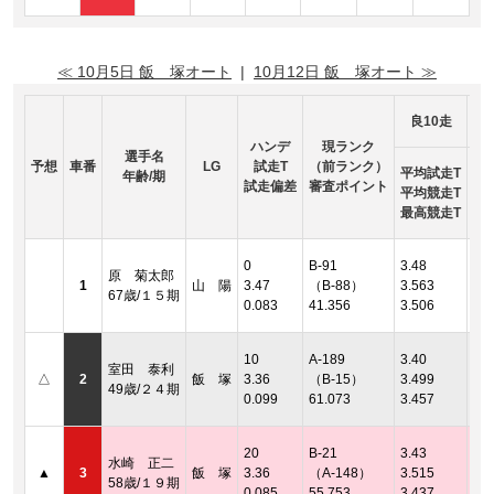
≪ 10月5日 飯 塚オート
|
10月12日 飯 塚オート ≫
良10走
ハンデ
現ランク
選手名
予想
車番
LG
試走T
（前ランク）
平均試走T
年齢/期
試走偏差
審査ポイント
平均競走T
最高競走T
着順
0
B-91
3.48
原 菊太郎
2連
1
山 陽
3.47
（B-88）
3.563
67歳/１５期
着順
0.083
41.356
3.506
2連
着順
10
A-189
3.40
室田 泰利
2連
△
2
飯 塚
3.36
（B-15）
3.499
49歳/２４期
着順
0.099
61.073
3.457
2連
着順
20
B-21
3.43
水崎 正二
2連
▲
3
飯 塚
3.36
（A-148）
3.515
58歳/１９期
着順
0.085
55.753
3.437