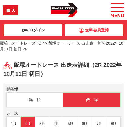
ログイン
無料会員登録
競輪・オートレースTOP
>
飯塚オートレース 出走表一覧
>
2022年10
月11日 初日 2R
飯塚オートレース 出走表詳細（2R 2022年
10月11日 初日）
開催場
浜 松
飯 塚
レース
1R
2R
3R
4R
5R
6R
7R
8R