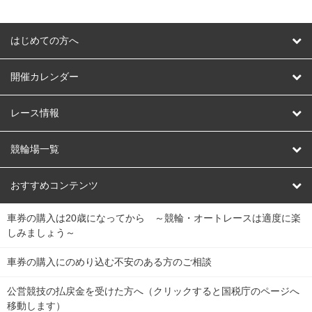
はじめての方へ
はじめての方へ
開催カレンダー
競輪
レース情報
オートレース
レース予想
競輪場一覧
競輪くじ
レース結果
北日本
函館競輪場
青森競輪場
いわき平競輪場
おすすめコンテンツ
車券の購入は20歳になってから ～競輪・オートレースは適度に楽
Dokanto!
キャリーオーバー一覧
関
競輪選手情報
弥彦競輪場
前橋競輪場
取手競輪場
宇都宮競輪場
しみましょう～
東
大宮競輪場
西武園競輪場
京王閣競輪場
立川競輪場
チャリロトプラザ
Perfecta Navi
車券の購入にのめり込む不安のある方のご相談
南
松戸競輪場
千葉競輪場
川崎競輪場
平塚競輪場
公営競技の払戻金を受けた方へ（クリックすると国税庁のページへ
netkeirin
関
移動します）
小田原競輪場
伊東競輪場
静岡競輪場
東