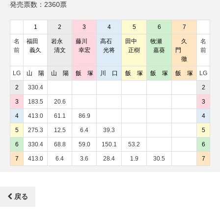
発売票数：2360票
1
2
3
4
5
6
7
名
福田
岩永
藤川
高石
田中
牧瀬
久
名
前
義久
清文
幸宏
光将
正樹
嘉葵
門
前
徹
LG
山 陽
山 陽
飯 塚
川 口
飯 塚
飯 塚
飯 塚
LG
2
330.4
2
3
183.5
20.6
3
4
413.0
61.1
86.9
4
5
275.3
12.5
6.4
39.3
5
6
330.4
68.8
59.0
150.1
53.2
6
7
413.0
6.4
3.6
28.4
1.9
30.5
7
戻る