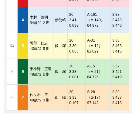
2
着
20
A-161
3.38
木村 義明
2
4
伊勢崎
3.41
（A-149）
3.473
54歳/２２期
着
0.093
64.872
3.446
2
着
20
A-31
3.38
阿部 仁志
2
◎
5
飯 塚
3.30
（A-12）
3.463
43歳/２９期
着
0.083
82.029
3.416
2
着
30
A-15
3.37
東小野 正道
2
△
6
飯 塚
3.33
（A-21）
3.451
48歳/２５期
着
0.081
84.726
3.419
2
着
30
S-28
3.33
佐々木 啓
2
○
7
山 陽
3.33
（S-17）
3.437
49歳/２３期
着
0.107
97.142
3.413
2