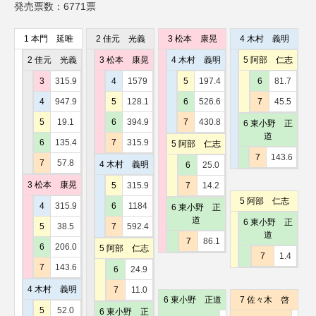
発売票数：6771票
1 本門 延唯
2 佳元 光義
3 松本 康晃
4 木村 義明
2 佳元 光義
3 松本 康晃
4 木村 義明
5 阿部 仁志
3
315.9
4
1579
5
197.4
6
81.7
4
947.9
5
128.1
6
526.6
7
45.5
5
19.1
6
394.9
7
430.8
6 東小野 正
道
6
135.4
7
315.9
5 阿部 仁志
7
143.6
7
57.8
4 木村 義明
6
25.0
3 松本 康晃
5
315.9
7
14.2
5 阿部 仁志
4
315.9
6
1184
6 東小野 正
道
6 東小野 正
5
38.5
7
592.4
道
7
86.1
6
206.0
5 阿部 仁志
7
1.4
7
143.6
6
24.9
4 木村 義明
7
11.0
6 東小野 正道
7 佐々木 啓
5
52.0
6 東小野 正