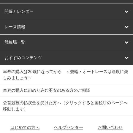
はじめての方へ
開催カレンダー
競輪
レース情報
オートレース
レース予想
競輪場一覧
競輪くじ
レース結果
北日本
函館競輪場
青森競輪場
いわき平競輪場
おすすめコンテンツ
車券の購入は20歳になってから ～競輪・オートレースは適度に楽
Dokanto!
キャリーオーバー一覧
関
競輪選手情報
弥彦競輪場
前橋競輪場
取手競輪場
宇都宮競輪場
しみましょう～
東
大宮競輪場
西武園競輪場
京王閣競輪場
立川競輪場
チャリロトプラザ
Perfecta Navi
車券の購入にのめり込む不安のある方のご相談
南
松戸競輪場
千葉競輪場
川崎競輪場
平塚競輪場
公営競技の払戻金を受けた方へ（クリックすると国税庁のページへ
netkeirin
関
移動します）
小田原競輪場
伊東競輪場
静岡競輪場
東
ケイリンガル
中
名古屋競輪場
岐阜競輪場
大垣競輪場
豊橋競輪場
はじめての方へ
ヘルプセンター
お問い合わせ