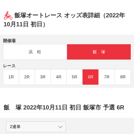
飯塚オートレース オッズ表詳細（2022年
10月11日 初日）
開催場
浜 松
飯 塚
レース
1R
2R
3R
4R
5R
6R
7R
8R
飯 塚 2022年10月11日 初日 飯塚市 予選 6R