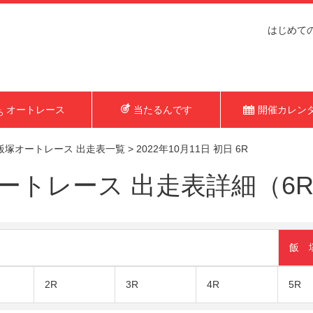
はじめて
オートレース
当たるんです
開催カレン
飯塚オートレース 出走表一覧
>
2022年10月11日 初日 6R
トレース 出走表詳細（6R 2
飯 
2R
3R
4R
5R