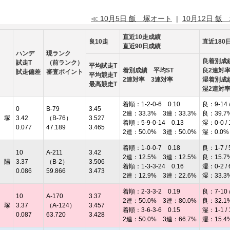
≪ 10月5日 飯 塚オート
|
10月12日 飯
直近10走成績
良10走
直近180
直近90日成績
ハンデ
現ランク
良着別成
試走T
（前ランク）
平均試走T
着別成績 平均ST
良2連対
試走偏差
審査ポイント
平均競走T
2連対率 3連対率
湿着別成
最高競走T
湿2連対
着順：1-2-0-6 0.10
良：9-14 /
0
B-79
3.45
2連：33.3% 3連：33.3%
良：39.7
 塚
3.42
（B-76）
3.527
着順：5-9-0-14 0.13
湿：0-0 / 
0.077
47.189
3.465
2連：50.0% 3連：50.0%
湿：0.0%
着順：1-0-0-7 0.18
良：1-7 / 
10
A-211
3.42
2連：12.5% 3連：12.5%
良：15.7
 陽
3.37
（B-2）
3.506
着順：1-3-3-24 0.16
湿：0-2 / 
0.086
59.866
3.473
2連：12.9% 3連：22.6%
湿：33.3
着順：2-3-3-2 0.19
良：7-10 /
10
A-170
3.37
2連：50.0% 3連：80.0%
良：32.1
 塚
3.37
（A-124）
3.457
着順：3-6-3-6 0.15
湿：1-1 / 
0.087
63.720
3.428
2連：50.0% 3連：66.7%
湿：15.4