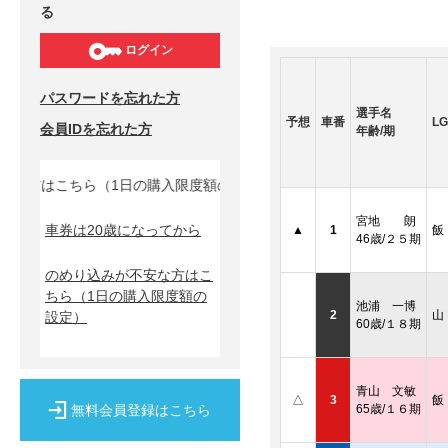
る
ログイン
パスワードを忘れた方
選手名
予想
車番
LG
会員IDを忘れた方
年齢/期
方はこちら（1日の購入限度額の設定）↓
宮地 朗
車券は20歳になってから
▲
1
飯
46歳/２５期
のめり込みが不安な方はこ
ちら
（1日の購入限度額の
池浦 一博
2
山
設定）
60歳/１８期
青山 文敏
△
3
飯
無料会員登録はこちら
65歳/１６期