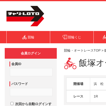
競輪
競輪くじ
競輪・オートレースTOP
>
会員ログイン
飯塚オー
会員ID
パスワード
開催場
浜 松
レース
1R
次回から自動ログインす