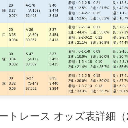
着順：0-1-2-5 0.21
良：13-6 /
20
A-176
3.40
2連：12.5% 3連：37.5%
良：42.2
 陽
3.37
（A-158）
3.474
着順：6-4-2-7 0.15
湿：1-1 / 
0.074
62.493
3.418
2連：52.6% 3連：63.2%
湿：16.7
着順：2-2-1-4 0.11
良：7-6 / 
20
A-36
3.37
2連：44.4% 3連：55.6%
良：27.1
 口
3.35
（A-60）
3.454
着順：2-2-3-12 0.12
湿：2-2 / 
0.084
80.867
3.413
2連：21.1% 3連：36.8%
湿：44.4
着順：0-1-1-8 0.09
良：2-10 /
30
S-47
3.37
2連：10.0% 3連：20.0%
良：20.7
 塚
3.34
（A-11）
3.452
着順：1-5-4-18 0.10
湿：2-3 / 
0.082
88.382
3.415
2連：21.4% 3連：35.7%
湿：55.6
着順：2-1-2-5 0.15
良：17-6 /
30
S-27
3.35
2連：30.0% 3連：50.0%
良：37.7
 塚
3.32
（S-14）
3.440
着順：7-3-7-13 0.13
湿：6-0 / 
0.09
97.552
3.394
2連：33.3% 3連：56.7%
湿：50.0
トレース オッズ表詳細（20