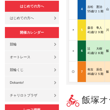
はじめての方へ
吉松 憲治
4
山
55歳/２１期
はじめての方へ
森谷 隼人
×
5
川
開催カレンダー
41歳/２９期
競輪
辻 大樹
○
6
飯
41歳/２８期
オートレース
競輪くじ
有吉 辰也
◎
7
飯
46歳/２５期
Dokanto!
チャリロトプラザ
飯塚オー
レース情報