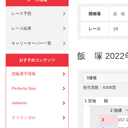
レース予想
開催場
浜 松
レース結果
レース
1R
キャリーオーバー一覧
飯 塚 2022
おすすめコンテンツ
競輪選手情報
発売票数：8308票
Perfecta Navi
1 宮地 朗
netkeirin
2 池浦 
ケイリンガル
3
157.