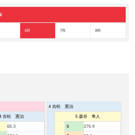
塚
6R
7R
8R
4 吉松 憲治
4 吉松 憲治
5 森谷 隼人
65.3
6
276.9