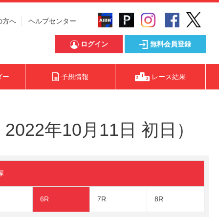
の方へ
ヘルプセンター
ログイン
無料会員登録
ダー
予想情報
レース結果
022年10月11日 初日）
塚
6R
7R
8R