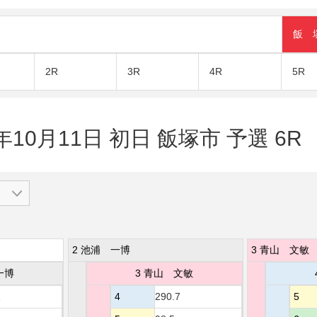
飯 
2R
3R
4R
5R
年10月11日 初日 飯塚市 予選 6R
2 池浦 一博
3 青山 文敏
一博
3 青山 文敏
1
4
290.7
5