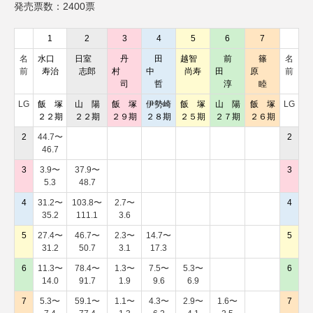
発売票数：2400票
1
2
3
4
5
6
7
名
水口
日室
丹
田
越智
前
篠
名
前
寿治
志郎
村
中
尚寿
田
原
前
司
哲
淳
睦
LG
飯 塚
山 陽
飯 塚
伊勢崎
飯 塚
山 陽
飯 塚
LG
２２期
２２期
２９期
２８期
２５期
２７期
２６期
2
44.7〜
2
46.7
3
3.9〜
37.9〜
3
5.3
48.7
4
31.2〜
103.8〜
2.7〜
4
35.2
111.1
3.6
5
27.4〜
46.7〜
2.3〜
14.7〜
5
31.2
50.7
3.1
17.3
6
11.3〜
78.4〜
1.3〜
7.5〜
5.3〜
6
14.0
91.7
1.9
9.6
6.9
7
5.3〜
59.1〜
1.1〜
4.3〜
2.9〜
1.6〜
7