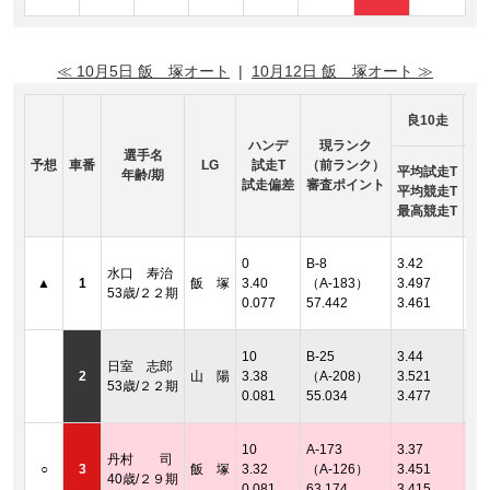
≪ 10月5日 飯 塚オート
|
10月12日 飯 塚オート ≫
良10走
ハンデ
現ランク
選手名
予想
車番
LG
試走T
（前ランク）
平均試走T
年齢/期
試走偏差
審査ポイント
平均競走T
最高競走T
着順
0
B-8
3.42
水口 寿治
2連
▲
1
飯 塚
3.40
（A-183）
3.497
53歳/２２期
着順
0.077
57.442
3.461
2連
着順
10
B-25
3.44
日室 志郎
2連
2
山 陽
3.38
（A-208）
3.521
53歳/２２期
着順
0.081
55.034
3.477
2連
着順
10
A-173
3.37
丹村 司
2連
○
3
飯 塚
3.32
（A-126）
3.451
40歳/２９期
着順
0.081
63.174
3.415