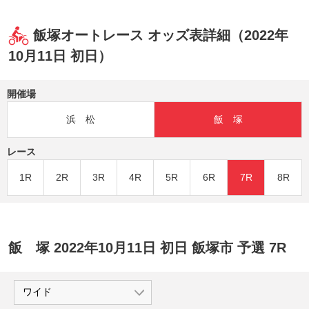
飯塚オートレース オッズ表詳細（2022年
10月11日 初日）
開催場
浜 松
飯 塚
レース
1R
2R
3R
4R
5R
6R
7R
8R
飯 塚 2022年10月11日 初日 飯塚市 予選 7R