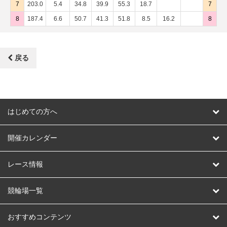
7
203.0
5.4
34.8
39.9
55.3
18.7
7
8
187.4
6.6
50.7
41.3
51.8
8.5
16.2
8
戻る
はじめての方へ
はじめての方へ
開催カレンダー
競輪
レース情報
オートレース
レース予想
競輪場一覧
競輪くじ
レース結果
北日本
函館競輪場
青森競輪場
いわき平競輪場
おすすめコンテンツ