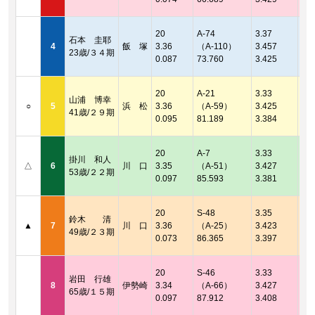
2連
着順
20
A-74
3.37
石本 圭耶
2連
4
飯 塚
3.36
（A-110）
3.457
23歳/３４期
着順
0.087
73.760
3.425
2連
着順
20
A-21
3.33
山浦 博幸
2連
○
5
浜 松
3.36
（A-59）
3.425
41歳/２９期
着順
0.095
81.189
3.384
2連
着順
20
A-7
3.33
掛川 和人
2連
△
6
川 口
3.35
（A-51）
3.427
53歳/２２期
着順
0.097
85.593
3.381
2連
着順
20
S-48
3.35
鈴木 清
2連
▲
7
川 口
3.36
（A-25）
3.423
49歳/２３期
着順
0.073
86.365
3.397
2連
着順
20
S-46
3.33
岩田 行雄
2連
8
伊勢崎
3.34
（A-66）
3.427
65歳/１５期
着順
0.097
87.912
3.408
2連