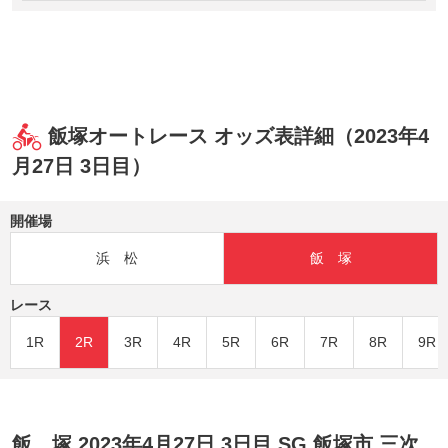
飯塚オートレース オッズ表詳細（2023年4
月27日 3日目）
開催場
浜 松
飯 塚
レース
1R
2R
3R
4R
5R
6R
7R
8R
9R
飯 塚 2023年4月27日 3日目 SG 飯塚市 三次