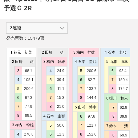
予選Ｃ 2R
発売票数：15479票
1 花元 初美
2 田崎 萌
3 梅内 幹雄
4 石本 圭耶
2 田崎 萌
3 梅内 幹雄
4 石本 圭耶
5 山浦 博幸
3
68.1
4
24.9
5
200.6
6
93.4
4
105.1
5
39.4
6
82.7
7
150.4
5
200.6
6
11.1
7
133.7
8
174.7
6
67.3
7
15.3
8
144.4
6 掛川 和人
7
77.9
8
21.0
5 山浦 博幸
7
62.9
8
89.5
4 石本 圭耶
6
97.6
8
39.9
3 梅内 幹雄
5
50.6
7
121.7
7 鈴木 清
4
270.8
6
12.3
8
152.6
8
69.9