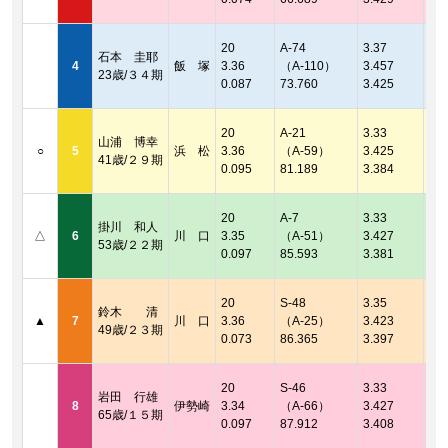
2連
着順
20
A-74
3.37
石本 圭耶
2連
4
飯 塚
3.36
（A-110）
3.457
23歳/３４期
着順
0.087
73.760
3.425
2連
着順
20
A-21
3.33
山浦 博幸
2連
○
5
浜 松
3.36
（A-59）
3.425
41歳/２９期
着順
0.095
81.189
3.384
2連
着順
20
A-7
3.33
掛川 和人
2連
△
6
川 口
3.35
（A-51）
3.427
53歳/２２期
着順
0.097
85.593
3.381
2連
着順
20
S-48
3.35
鈴木 清
2連
▲
7
川 口
3.36
（A-25）
3.423
49歳/２３期
着順
0.073
86.365
3.397
2連
着順
20
S-46
3.33
岩田 行雄
2連
8
伊勢崎
3.34
（A-66）
3.427
65歳/１５期
着順
0.097
87.912
3.408
2連