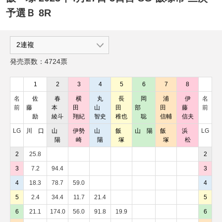
予選Ｂ 8R
発売票数：4724票
1
2
3
4
5
6
7
8
名
佐
春
横
丸
長
岡
浦
伊
名
前
藤
本
田
山
田
部
田
藤
前
励
綾斗
翔紀
智史
稚也
聡
信輔
信夫
LG
川 口
山
伊勢
山
飯
山 陽
飯
浜
LG
陽
崎
陽
塚
塚
松
2
25.8
2
3
7.2
94.4
3
4
18.3
78.7
59.0
4
5
2.4
34.4
11.7
21.4
5
6
21.1
174.0
56.0
91.8
19.9
6