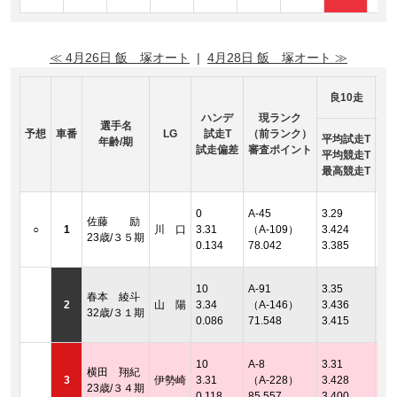
≪ 4月26日 飯 塚オート
|
4月28日 飯 塚オート ≫
良10走
ハンデ
現ランク
選手名
予想
車番
LG
試走T
（前ランク）
平均試走T
年齢/期
試走偏差
審査ポイント
平均競走T
最高競走T
着順
0
A-45
3.29
佐藤 励
2連
○
1
川 口
3.31
（A-109）
3.424
23歳/３５期
着順
0.134
78.042
3.385
2連
着順
10
A-91
3.35
春本 綾斗
2連
2
山 陽
3.34
（A-146）
3.436
32歳/３１期
着順
0.086
71.548
3.415
2連
着順
10
A-8
3.31
横田 翔紀
2連
3
伊勢崎
3.31
（A-228）
3.428
23歳/３４期
着順
0.118
85.557
3.400