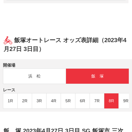
飯塚オートレース オッズ表詳細（2023年4
月27日 3日目）
開催場
浜 松
飯 塚
レース
1R
2R
3R
4R
5R
6R
7R
8R
9R
飯 塚 2023年4月27日 3日目 SG 飯塚市 三次