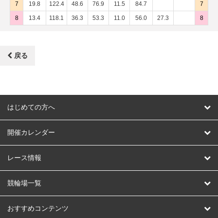
7
19.8
122.4
48.6
76.9
11.5
84.7
7
8
13.4
118.1
36.3
53.3
11.0
56.0
27.3
8
戻る
はじめての方へ
はじめての方へ
開催カレンダー
競輪
レース情報
オートレース
レース予想
競輪場一覧
競輪くじ
レース結果
北日本
函館競輪場
青森競輪場
いわき平競輪場
おすすめコンテンツ