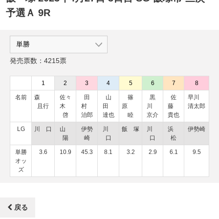
予選Ａ 9R
発売票数：4215票
1
2
3
4
5
6
7
8
名前
森
佐々
田
山
篠
黒
佐
早川
且行
木
村
田
原
川
藤
清太郎
啓
治郎
達也
睦
京介
貴也
LG
川 口
山
伊勢
川
飯 塚
川
浜
伊勢崎
陽
崎
口
口
松
単勝
3.6
10.9
45.3
8.1
3.2
2.9
6.1
9.5
オッ
ズ
戻る