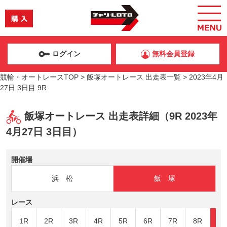
ログイン
無料会員登録
競輪・オートレースTOP
>
飯塚オートレース 出走表一覧
>
2023年4月
27日 3日目 9R
飯塚オートレース 出走表詳細（9R 2023年
4月27日 3日目）
開催場
浜 松
飯 塚
レース
1R
2R
3R
4R
5R
6R
7R
8R
9R