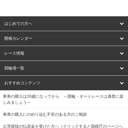
はじめての方へ
はじめての方へ
開催カレンダー
競輪
レース情報
オートレース
レース予想
競輪場一覧
競輪くじ
レース結果
北日本
函館競輪場
青森競輪場
いわき平競輪場
おすすめコンテンツ
車券の購入は20歳になってから ～競輪・オートレースは適度に楽
Dokanto!
キャリーオーバー一覧
関
競輪選手情報
弥彦競輪場
前橋競輪場
取手競輪場
宇都宮競輪場
しみましょう～
東
大宮競輪場
西武園競輪場
京王閣競輪場
立川競輪場
チャリロトプラザ
Perfecta Navi
車券の購入にのめり込む不安のある方のご相談
南
松戸競輪場
千葉競輪場
川崎競輪場
平塚競輪場
公営競技の払戻金を受けた方へ（クリックすると国税庁のページへ
netkeirin