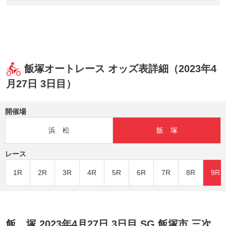
飯塚オートレース オッズ表詳細（2023年4
月27日 3日目）
開催場
浜 松
飯 塚
レース
1R
2R
3R
4R
5R
6R
7R
8R
9R
飯 塚 2023年4月27日 3日目 SG 飯塚市 三次