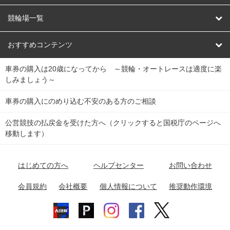
オートレース
レース予想
競輪場一覧
競輪くじ
レース結果
北日本
函館競輪場
青森競輪場
いわき平競輪場
おすすめコンテンツ
車券の購入は20歳になってから ～競輪・オートレースは適度に楽
Dokanto!
キャリーオーバー一覧
関
競輪選手情報
弥彦競輪場
前橋競輪場
取手競輪場
宇都宮競輪場
しみましょう～
東
大宮競輪場
西武園競輪場
京王閣競輪場
立川競輪場
チャリロトプラザ
Perfecta Navi
車券の購入にのめり込む不安のある方のご相談
南
松戸競輪場
千葉競輪場
川崎競輪場
平塚競輪場
公営競技の払戻金を受けた方へ（クリックすると国税庁のページへ
netkeirin
関
移動します）
小田原競輪場
伊東競輪場
静岡競輪場
東
ケイリンガル
中
名古屋競輪場
岐阜競輪場
大垣競輪場
豊橋競輪場
はじめての方へ
ヘルプセンター
お問い合わせ
部
チャリレンジャー
富山競輪場
松阪競輪場
四日市競輪場
会員規約
会社概要
個人情報について
推奨動作環境
競輪場情報
近
福井競輪場
奈良競輪場
向日町競輪場
和歌山競輪場
畿