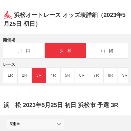
浜松オートレース オッズ表詳細（2023年5
月25日 初日）
開催場
川 口
浜 松
山 陽
レース
1R
2R
3R
4R
5R
6R
7R
8R
9R
浜 松 2023年5月25日 初日 浜松市 予選 3R