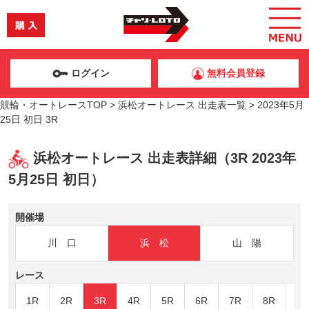
ログイン
無料会員登録
競輪・オートレースTOP
>
浜松オートレース 出走表一覧
>
2023年5月
25日 初日 3R
浜松オートレース 出走表詳細（3R 2023年
5月25日 初日）
開催場
川 口
浜 松
山 陽
レース
1R
2R
3R
4R
5R
6R
7R
8R
9R