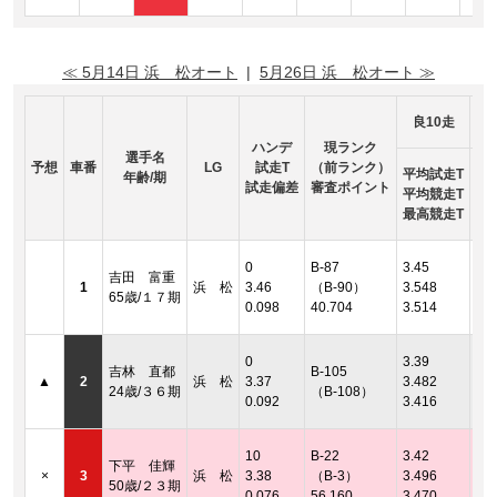
≪ 5月14日 浜 松オート
|
5月26日 浜 松オート ≫
良10走
ハンデ
現ランク
選手名
予想
車番
LG
試走T
（前ランク）
平均試走T
年齢/期
試走偏差
審査ポイント
平均競走T
最高競走T
着順
0
B-87
3.45
吉田 富重
2連
1
浜 松
3.46
（B-90）
3.548
65歳/１７期
着順
0.098
40.704
3.514
2連
着順
0
3.39
吉林 直都
B-105
2連
▲
2
浜 松
3.37
3.482
24歳/３６期
（B-108）
着順
0.092
3.416
2連
着順
10
B-22
3.42
下平 佳輝
2連
×
3
浜 松
3.38
（B-3）
3.496
50歳/２３期
着順
0.076
56.160
3.470