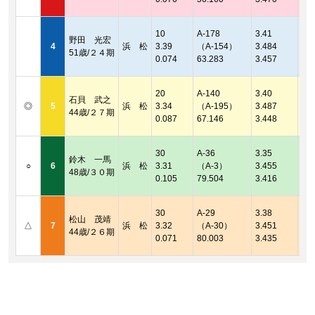
2連
着順
10
A-178
3.41
野田 光宏
2連
4
浜 松
3.39
（A-154）
3.484
51歳/２４期
着順
0.074
63.283
3.457
2連
着順
20
A-140
3.40
石貝 武之
2連
◎
5
浜 松
3.34
（A-195）
3.487
44歳/２７期
着順
0.087
67.146
3.448
2連
着順
30
A-36
3.35
鈴木 一馬
2連
○
6
浜 松
3.31
（A-3）
3.455
48歳/３０期
着順
0.105
79.504
3.416
2連
着順
30
A-29
3.38
松山 茂靖
2連
△
7
浜 松
3.32
（A-30）
3.451
44歳/２６期
着順
0.071
80.003
3.435
2連