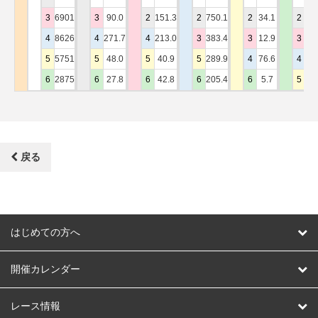
3
6901
3
90.0
2
151.3
2
750.1
2
34.1
2
24
4
8626
4
271.7
4
213.0
3
383.4
3
12.9
3
16
5
5751
5
48.0
5
40.9
5
289.9
4
76.6
4
86
6
2875
6
27.8
6
42.8
6
205.4
6
5.7
5
6
戻る
はじめての方へ
はじめての方へ
開催カレンダー
競輪
レース情報