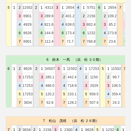
5
1
2
11502
2
1
4313
3
1
2654
4
1
5751
6
1
2654
7
1
3
6901
3
289.9
2
401.2
2
2156
2
109.2
2
4
4929
4
821.6
4
639.0
3
802.4
3
85.2
3
6
8626
6
144.9
6
173.4
6
1232
4
273.8
4
1
7
6901
7
112.4
7
71.7
7
766.8
7
23.6
6
6
鈴木 一馬
（浜 松 ３０期）
6
1
2
8626
2
1
34507
3
1
11502
4
1
17253
5
1
11502
7
3
17253
3
285.1
2
442.4
2
1150
2
99.7
4
17253
4
486.0
4
718.9
3
2029
3
106.5
5
17253
5
120.2
5
233.1
5
958.5
4
359.4
7
3834
7
62.8
7
128.2
7
507.4
7
24.3
7
松山 茂靖
（浜 松 ２６期）
7
1
2
3834
2
1
2156
3
1
2300
4
1
8626
5
1
1232
6
1
61