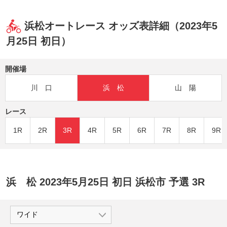
浜松オートレース オッズ表詳細（2023年5
月25日 初日）
開催場
川 口
浜 松
山 陽
レース
1R
2R
3R
4R
5R
6R
7R
8R
9R
浜 松 2023年5月25日 初日 浜松市 予選 3R