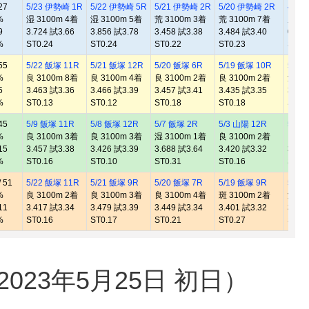
27
5/23 伊勢崎 1R
5/22 伊勢崎 5R
5/21 伊勢崎 2R
5/20 伊勢崎 2R
4/17
%
湿 3100m 4着
湿 3100m 5着
荒 3100m 3着
荒 3100m 7着
風 3
9
3.724 試3.66
3.856 試3.78
3.458 試3.38
3.484 試3.40
0.00
%
ST0.24
ST0.24
ST0.22
ST0.23
ST0.
55
5/22 飯塚 11R
5/21 飯塚 12R
5/20 飯塚 6R
5/19 飯塚 10R
5/14
%
良 3100m 8着
良 3100m 4着
良 3100m 2着
良 3100m 2着
湿 31
5
3.463 試3.36
3.466 試3.39
3.457 試3.41
3.435 試3.35
3.80
%
ST0.13
ST0.12
ST0.18
ST0.18
ST0.
45
5/9 飯塚 11R
5/8 飯塚 12R
5/7 飯塚 2R
5/3 山陽 12R
5/2 
%
良 3100m 3着
良 3100m 3着
湿 3100m 1着
良 3100m 2着
良 31
15
3.457 試3.38
3.426 試3.39
3.688 試3.64
3.420 試3.32
3.44
%
ST0.16
ST0.10
ST0.31
ST0.16
ST0.
 51
5/22 飯塚 11R
5/21 飯塚 9R
5/20 飯塚 7R
5/19 飯塚 9R
5/14
%
良 3100m 2着
良 3100m 3着
良 3100m 4着
斑 3100m 2着
湿 41
11
3.417 試3.34
3.479 試3.39
3.449 試3.34
3.401 試3.32
3.77
%
ST0.16
ST0.17
ST0.21
ST0.27
ST0.
23年5月25日 初日）