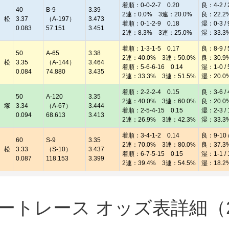
着順：0-0-2-7 0.20
良：4-2 / 
40
B-9
3.39
2連：0.0% 3連：20.0%
良：22.2
 松
3.37
（A-197）
3.473
着順：0-1-2-9 0.18
湿：0-3 / 
0.083
57.151
3.451
2連：8.3% 3連：25.0%
湿：33.3
着順：1-3-1-5 0.17
良：8-9 / 
50
A-65
3.38
2連：40.0% 3連：50.0%
良：30.9
 松
3.35
（A-144）
3.464
着順：5-6-6-16 0.14
湿：1-0 / 
0.084
74.880
3.435
2連：33.3% 3連：51.5%
湿：20.0
着順：2-2-2-4 0.15
良：3-6 / 
50
A-120
3.35
2連：40.0% 3連：60.0%
良：20.0
 塚
3.34
（A-67）
3.444
着順：2-5-4-15 0.15
湿：2-3 / 
0.094
68.613
3.413
2連：26.9% 3連：42.3%
湿：33.3
着順：3-4-1-2 0.14
良：9-10 /
60
S-9
3.35
2連：70.0% 3連：80.0%
良：37.3
 松
3.33
（S-10）
3.437
着順：6-7-5-15 0.15
湿：1-1 / 
0.087
118.153
3.399
2連：39.4% 3連：54.5%
湿：18.2
トレース オッズ表詳細（20