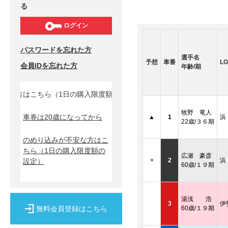
る
ログイン
パスワードを忘れた方
選手名
予想
車番
LG
会員IDを忘れた方
年齢/期
な方はこちら（1日の購入限度額の設定）↓
牧野 竜人
車券は20歳になってから
▲
1
浜
22歳/３６期
のめり込みが不安な方はこ
ちら
（1日の購入限度額の
広瀬 豪彦
×
2
浜
設定）
60歳/１９期
湯浅 浩
3
伊
無料会員登録はこちら
60歳/１９期