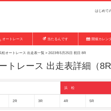
はじめて
オートレース
当たるんです
開催カレン
浜松オートレース 出走表一覧
>
2023年5月25日 初日 8R
トレース 出走表詳細（8R 2
浜 松
2R
3R
4R
5R