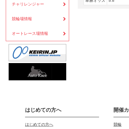
単勝オッズ
5.8
チャリレンジャー
競輪場情報
オートレース場情報
はじめての方へ
開催
はじめての方へ
競輪