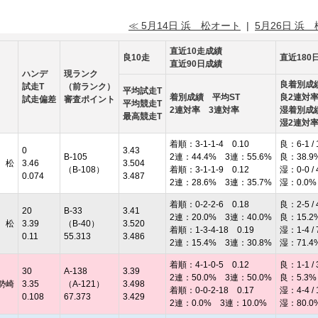
≪ 5月14日 浜 松オート
|
5月26日 浜
直近10走成績
良10走
直近180
直近90日成績
ハンデ
現ランク
良着別成
試走T
（前ランク）
平均試走T
着別成績 平均ST
良2連対
試走偏差
審査ポイント
平均競走T
2連対率 3連対率
湿着別成
最高競走T
湿2連対
着順：3-1-1-4 0.10
良：6-1 / 
0
3.43
B-105
2連：44.4% 3連：55.6%
良：38.9
 松
3.46
3.504
（B-108）
着順：3-1-1-9 0.12
湿：0-0 / 
0.074
3.487
2連：28.6% 3連：35.7%
湿：0.0%
着順：0-2-2-6 0.18
良：2-5 / 
20
B-33
3.41
2連：20.0% 3連：40.0%
良：15.2
 松
3.39
（B-40）
3.520
着順：1-3-4-18 0.19
湿：1-4 / 
0.11
55.313
3.486
2連：15.4% 3連：30.8%
湿：71.4
着順：4-1-0-5 0.12
良：1-1 / 
30
A-138
3.39
2連：50.0% 3連：50.0%
良：5.3%
勢崎
3.35
（A-121）
3.498
着順：0-0-2-18 0.17
湿：4-4 / 
0.108
67.373
3.429
2連：0.0% 3連：10.0%
湿：80.0