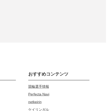
おすすめコンテンツ
競輪選手情報
Perfecta Navi
netkeirin
ケイリンガル