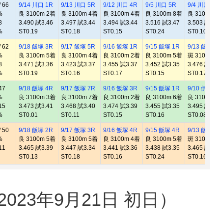
 66
9/14 川口 1R
9/13 川口 5R
9/12 川口 4R
9/5 川口 5R
9/4 川口 8R
%
良 3100m 2着
良 3100m 4着
良 3100m 4着
良 3100m 8着
良 3100m 
8
3.490 試3.46
3.497 試3.44
3.494 試3.44
3.516 試3.47
3.503 試3.4
%
ST0.19
ST0.18
ST0.15
ST0.24
ST0.10
 62
9/18 飯塚 3R
9/17 飯塚 5R
9/16 飯塚 1R
9/15 飯塚 1R
9/13 飯塚 1
%
良 3100m 5着
良 3100m 4着
良 3100m 2着
良 3100m 5着
斑 3100m 
8
3.471 試3.36
3.423 試3.37
3.455 試3.37
3.452 試3.35
3.476 試3.3
%
ST0.19
ST0.16
ST0.17
ST0.15
ST0.17
47
9/18 飯塚 4R
9/17 飯塚 7R
9/16 飯塚 3R
9/15 飯塚 1R
9/10 伊勢崎
%
良 3100m 3着
良 3100m 7着
良 3100m 2着
良 3100m 6着
良 3100m 
15
3.473 試3.41
3.468 試3.40
3.474 試3.39
3.455 試3.35
3.495 試3.4
%
ST0.01
ST0.11
ST0.15
ST0.16
ST0.08
 50
9/18 飯塚 2R
9/17 飯塚 3R
9/16 飯塚 4R
9/15 飯塚 4R
9/13 飯塚 1
%
良 3100m 5着
良 3100m 5着
良 3100m 4着
良 3100m 5着
斑 3100m 
11
3.465 試3.39
3.447 試3.34
3.441 試3.36
3.438 試3.35
3.465 試3.3
ST0.13
ST0.18
ST0.16
ST0.24
ST0.16
23年9月21日 初日）