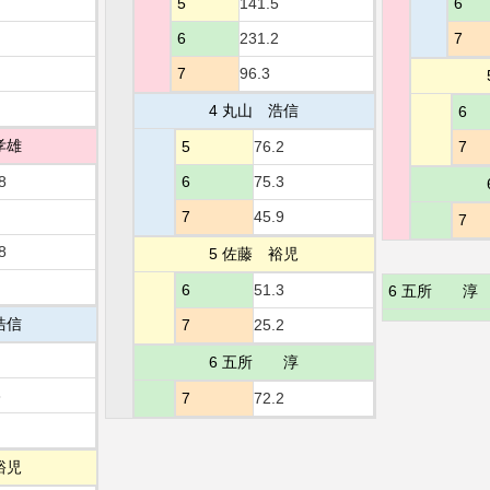
5
141.5
6
6
231.2
7
7
96.3
4 丸山 浩信
6
孝雄
5
76.2
7
8
6
75.3
7
45.9
7
8
5 佐藤 裕児
6
51.3
6 五所 淳
浩信
7
25.2
6 五所 淳
8
7
72.2
裕児