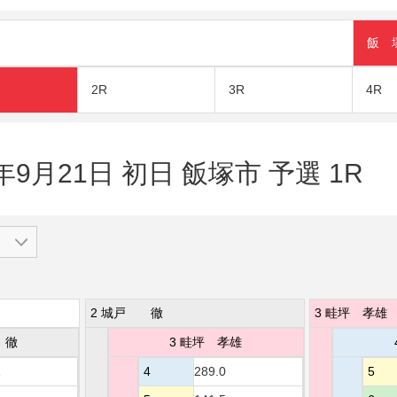
飯 
2R
3R
4R
年9月21日 初日 飯塚市 予選 1R
2 城戸 徹
3 畦坪 孝雄
 徹
3 畦坪 孝雄
1
4
289.0
5