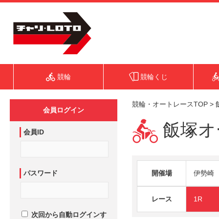
競輪
競輪くじ
競輪・オートレースTOP
>
会員ログイン
飯塚オー
会員ID
パスワード
開催場
伊勢崎
レース
1R
次回から自動ログインす