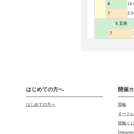
6
16.
7
3.9
6 五所
7
はじめての方へ
開催
はじめての方へ
競輪
オート
競輪く
Dokanto