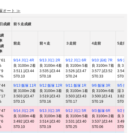
 塚オート ≫
0日成績
前５走成績
成績
率
前走
前々走
３走前
4走前
5走前
成績
率
 61
9/14 川口 4R
9/13 川口 2R
9/12 川口 6R
9/10 浜松 7R
9/9 浜松 
%
良 3100m 2着
良 3100m 4着
良 3100m 5着
良 3100m 7着
良 3100m
 9
3.511 試3.44
3.535 試3.44
3.526 試3.47
3.577 試3.52
3.542 試3
6%
ST0.10
ST0.18
ST0.24
ST0.33
ST0.31
 44
9/13 飯塚 11R
9/12 飯塚 12R
9/11 飯塚 1R
9/6 飯塚 3R
9/5 飯塚 
8%
斑 3100m 2着
良 3100m 3着
良 3100m 1着
良 3100m 6着
湿 3100m
 17
3.503 試3.47
3.519 試3.43
3.503 試3.43
3.500 試3.41
3.823 試3
%
ST0.15
ST0.16
ST0.17
ST0.19
ST0.22
 47
9/14 川口 2R
9/13 川口 3R
9/12 川口 5R
9/3 飯塚 6R
9/2 飯塚 
4%
良 3100m 4着
良 3100m 3着
良 3100m 5着
良 3100m 2着
良 3100m
 6
3.492 試3.40
3.514 試3.40
3.531 試3.40
3.537 試3.44
3.494 試3
%
ST0.10
ST0.19
ST0.25
ST0.06
ST0.09