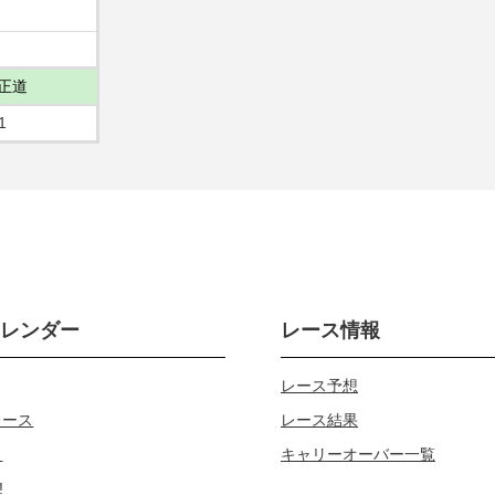
 正道
1
カレンダー
レース情報
レース予想
レース
レース結果
じ
キャリーオーバー一覧
!