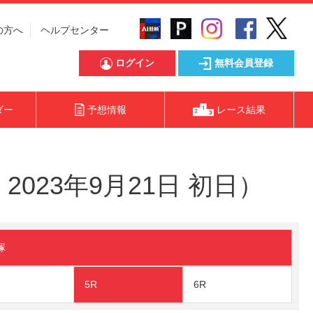
の方へ
ヘルプセンター
ログイン
無料会員登録
ダー
予想情報
レース結果
023年9月21日 初日）
塚
5R
6R