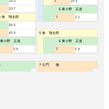
14.3
7
29.4
20.7
6 東小野 正道
5 角 翔太郎
7
2.2
48.5
45.4
5 角 翔太郎
 東小野 正道
6 東小野 正道
3.9
7
5.9
道
7 久門 徹