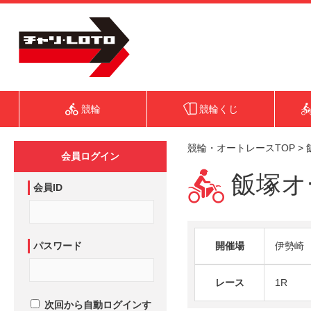
競輪
競輪くじ
競輪・オートレースTOP
>
会員ログイン
飯塚オー
会員ID
パスワード
開催場
伊勢崎
レース
1R
次回から自動ログインす