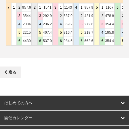
7
1
2
957.9
2
1
1541
3
1
1143
4
1
957.9
5
1
1107
6
1
2
3
3544
3
292.9
2
537.0
2
421.9
2
478.9
2
6
4
2084
4
236.2
4
369.2
3
272.6
3
354.4
3
1
5
2215
5
407.4
5
316.4
5
218.7
4
195.8
4
8
6
4430
6
537.0
6
984.5
6
562.6
6
354.4
5
7
戻る
はじめての方へ
はじめての方へ
開催カレンダー