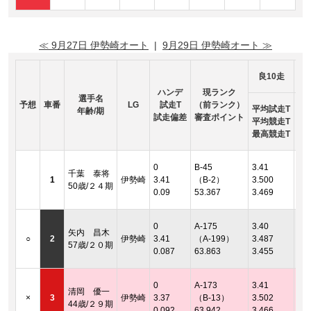
≪ 9月27日 伊勢崎オート
|
9月29日 伊勢崎オート ≫
良10走
ハンデ
現ランク
選手名
予想
車番
LG
試走T
（前ランク）
平均試走T
年齢/期
試走偏差
審査ポイント
平均競走T
最高競走T
着順
0
B-45
3.41
千葉 泰将
2連
1
伊勢崎
3.41
（B-2）
3.500
50歳/２４期
着順
0.09
53.367
3.469
2連
着順
0
A-175
3.40
矢内 昌木
2連
○
2
伊勢崎
3.41
（A-199）
3.487
57歳/２０期
着順
0.087
63.863
3.455
2連
着順
0
A-173
3.41
清岡 優一
2連
×
3
伊勢崎
3.37
（B-13）
3.502
44歳/２９期
着順
0.092
63.942
3.466