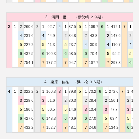
3
清岡 優一
（伊勢崎 ２９期）
3
1
2
260.6
2
1
92.7
4
1
87.5
5
1
109.7
6
1
412.1
7
1
58
4
231.6
4
44.9
2
34.8
2
43.8
2
147.6
2
32
5
227.2
5
41.3
5
23.7
4
30.9
4
110.7
4
26
6
437.5
6
109.3
6
58.5
6
70.4
5
95.2
5
18
7
754.1
7
177.2
7
94.7
7
107.7
7
297.8
6
55
4
栗原 佳祐
（浜 松 ３６期）
4
1
2
322.2
2
1
160.3
3
1
79.8
5
1
73.2
6
1
272.6
7
1
407.
3
228.6
3
51.6
2
30.3
2
28.4
2
156.1
2
148.
5
186.5
5
50.5
5
14.6
3
13.4
3
77.7
3
107.
6
427.0
6
148.3
6
40.9
6
27.0
5
63.4
5
66.
7
432.2
7
152.7
7
48.1
7
24.6
7
134.2
6
201.