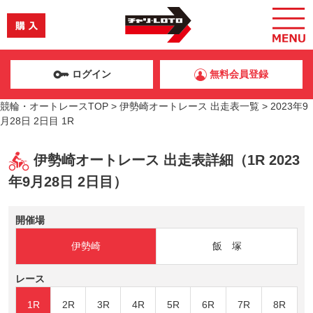
ログイン
無料会員登録
競輪・オートレースTOP
>
伊勢崎オートレース 出走表一覧
>
2023年9
月28日 2日目 1R
伊勢崎オートレース 出走表詳細（1R 2023
年9月28日 2日目）
開催場
伊勢崎
飯 塚
レース
1R
2R
3R
4R
5R
6R
7R
8R