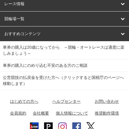
競輪
レース情報
オートレース
レース予想
競輪場一覧
競輪くじ
レース結果
北日本
函館競輪場
青森競輪場
いわき平競輪場
おすすめコンテンツ
車券の購入は20歳になってから ～競輪・オートレースは適度に楽
Dokanto!
キャリーオーバー一覧
関
競輪選手情報
弥彦競輪場
前橋競輪場
取手競輪場
宇都宮競輪場
しみましょう～
東
大宮競輪場
西武園競輪場
京王閣競輪場
立川競輪場
チャリロトプラザ
Perfecta Navi
車券の購入にのめり込む不安のある方のご相談
南
松戸競輪場
千葉競輪場
川崎競輪場
平塚競輪場
公営競技の払戻金を受けた方へ（クリックすると国税庁のページへ
netkeirin
関
移動します）
小田原競輪場
伊東競輪場
静岡競輪場
東
ケイリンガル
中
名古屋競輪場
岐阜競輪場
大垣競輪場
豊橋競輪場
はじめての方へ
ヘルプセンター
お問い合わせ
部
チャリレンジャー
富山競輪場
松阪競輪場
四日市競輪場
会員規約
会社概要
個人情報について
推奨動作環境
競輪場情報
近
福井競輪場
奈良競輪場
向日町競輪場
和歌山競輪場