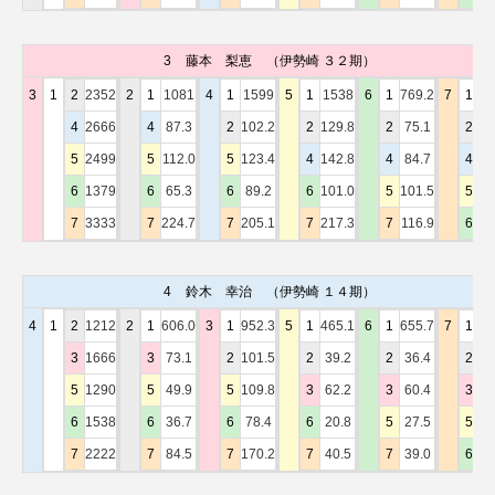
3
藤本 梨恵
（伊勢崎 ３２期）
3
1
2
2352
2
1
1081
4
1
1599
5
1
1538
6
1
769.2
7
1
2
4
2666
4
87.3
2
102.2
2
129.8
2
75.1
2
43
5
2499
5
112.0
5
123.4
4
142.8
4
84.7
4
34
6
1379
6
65.3
6
89.2
6
101.0
5
101.5
5
38
7
3333
7
224.7
7
205.1
7
217.3
7
116.9
6
24
4
鈴木 幸治
（伊勢崎 １４期）
4
1
2
1212
2
1
606.0
3
1
952.3
5
1
465.1
6
1
655.7
7
1
1
3
1666
3
73.1
2
101.5
2
39.2
2
36.4
2
16
5
1290
5
49.9
5
109.8
3
62.2
3
60.4
3
20
6
1538
6
36.7
6
78.4
6
20.8
5
27.5
5
11
7
2222
7
84.5
7
170.2
7
40.5
7
39.0
6
10