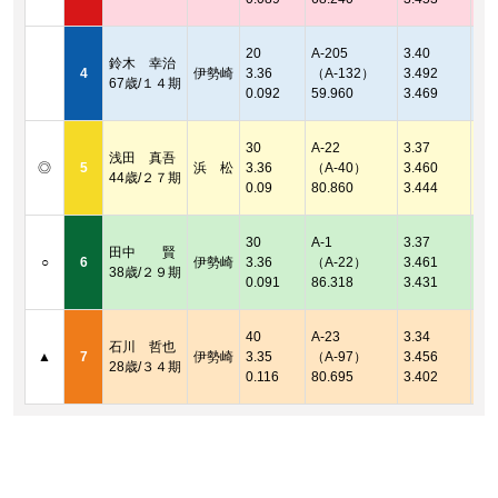
2連
着順
20
A-205
3.40
鈴木 幸治
2連
4
伊勢崎
3.36
（A-132）
3.492
67歳/１４期
着順
0.092
59.960
3.469
2連
着順
30
A-22
3.37
浅田 真吾
2連
◎
5
浜 松
3.36
（A-40）
3.460
44歳/２７期
着順
0.09
80.860
3.444
2連
着順
30
A-1
3.37
田中 賢
2連
○
6
伊勢崎
3.36
（A-22）
3.461
38歳/２９期
着順
0.091
86.318
3.431
2連
着順
40
A-23
3.34
石川 哲也
2連
▲
7
伊勢崎
3.35
（A-97）
3.456
28歳/３４期
着順
0.116
80.695
3.402
2連