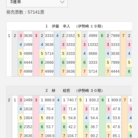
発売票数：57141票
1
伊藤 幸人
（伊勢崎 １９期）
1
2
3
3636
3
2
3333
4
2
2352
5
2
4999
6
2
7999
7
2
99
4
2499
4
3636
3
3333
3
13332
3
3333
3
57
5
4999
5
5714
5
3333
4
6666
4
3636
4
39
6
4444
6
2666
6
3999
6
3333
5
7999
5
66
7
4999
7
4999
7
3636
7
5714
7
4444
6
13
2
林 稔哲
（伊勢崎 ３０期）
2
1
3
2499
3
1
888.8
4
1
740.7
5
1
930.2
6
1
909.0
7
1
2
4
1818
4
70.4
3
71.4
3
71.8
3
47.9
3
34
5
1904
5
89.6
5
54.8
4
54.4
4
53.6
4
21
6
2352
6
53.7
6
42.2
6
36.7
5
47.6
5
27
7
3636
7
166.6
7
104.7
7
90.2
7
85.1
6
21