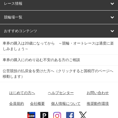
競輪
レース情報
オートレース
レース予想
競輪場一覧
競輪くじ
レース結果
北日本
函館競輪場
青森競輪場
いわき平競輪場
おすすめコンテンツ
車券の購入は20歳になってから ～競輪・オートレースは適度に楽
Dokanto!
キャリーオーバー一覧
関
競輪選手情報
弥彦競輪場
前橋競輪場
取手競輪場
宇都宮競輪場
しみましょう～
東
大宮競輪場
西武園競輪場
京王閣競輪場
立川競輪場
チャリロトプラザ
Perfecta Navi
車券の購入にのめり込む不安のある方のご相談
南
松戸競輪場
千葉競輪場
川崎競輪場
平塚競輪場
公営競技の払戻金を受けた方へ（クリックすると国税庁のページへ
netkeirin
関
移動します）
小田原競輪場
伊東競輪場
静岡競輪場
東
ケイリンガル
中
名古屋競輪場
岐阜競輪場
大垣競輪場
豊橋競輪場
はじめての方へ
ヘルプセンター
お問い合わせ
部
チャリレンジャー
富山競輪場
松阪競輪場
四日市競輪場
会員規約
会社概要
個人情報について
推奨動作環境
競輪場情報
近
福井競輪場
奈良競輪場
向日町競輪場
和歌山競輪場