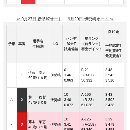
≪ 9月27日 伊勢崎オート
|
9月29日 伊勢崎オート ≫
良10走
ハンデ
現ランク
選手名
予想
車番
LG
試走T
（前ランク）
平均試走T
年齢/期
試走偏差
審査ポイント
平均競走T
最高競走T
着順
0
B-21
3.48
伊藤 幸人
2連
1
伊勢崎
3.46
（B-61）
3.543
60歳/１９期
着順
0.063
56.332
3.510
2連
着順
10
A-196
3.43
林 稔哲
2連
△
2
伊勢崎
3.40
（B-23）
3.502
48歳/３０期
着順
0.072
61.028
3.438
2連
着順
10
A-126
3.39
藤本 梨恵
2連
×
3
伊勢崎
3.41
（A-158）
3.479
40歳/３２期
着順
0.089
68.240
3.453