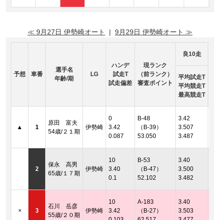
≪ 9月27日 伊勢崎オート
|
9月29日 伊勢崎オート ≫
良10走
ハンデ
現ランク
選手名
予想
車番
LG
試走T
（前ランク）
平均試走T
年齢/期
試走偏差
審査ポイント
平均競走T
最高競走T
着順
0
B-48
3.42
原田 富夫
2連
▲
1
伊勢崎
3.42
（B-39）
3.507
54歳/２１期
着順
0.087
53.050
3.487
2連
着順
10
B-53
3.40
保永 高男
2連
2
伊勢崎
3.40
（B-47）
3.500
65歳/１７期
着順
0.1
52.102
3.482
2連
着順
10
A-183
3.40
石川 岳彦
2連
×
3
伊勢崎
3.42
（B-27）
3.503
55歳/２０期
着順
0.103
62.517
3.477