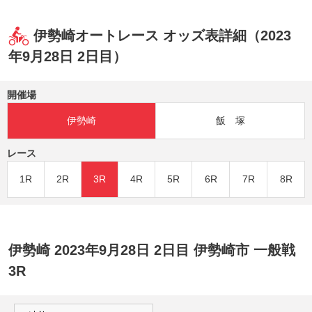
伊勢崎オートレース オッズ表詳細（2023
年9月28日 2日目）
開催場
伊勢崎
飯 塚
レース
1R
2R
3R
4R
5R
6R
7R
8R
伊勢崎 2023年9月28日 2日目 伊勢崎市 一般戦
3R