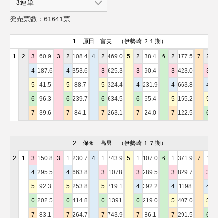
発売票数：61641票
1
原田 富夫
（伊勢崎 ２１期）
1
2
3
60.9
3
2
108.4
4
2
469.0
5
2
38.4
6
2
177.5
7
2
3
4
187.6
4
353.6
3
625.3
3
90.4
3
423.0
3
7
5
41.5
5
88.7
5
324.4
4
231.9
4
663.8
4
2
6
96.3
6
239.7
6
634.5
6
65.4
5
155.2
5
2
7
39.6
7
84.1
7
263.1
7
24.0
7
122.5
6
7
2
保永 高男
（伊勢崎 １７期）
2
1
3
150.8
3
1
230.7
4
1
743.9
5
1
107.0
6
1
371.9
7
1
8
4
295.5
4
663.8
3
1078
3
289.5
3
829.7
3
2
5
92.3
5
253.8
5
719.1
4
392.2
4
1198
4
4
6
202.5
6
414.8
6
1391
6
219.0
5
407.0
5
8
7
83.1
7
264.7
7
743.9
7
86.1
7
291.5
6
1