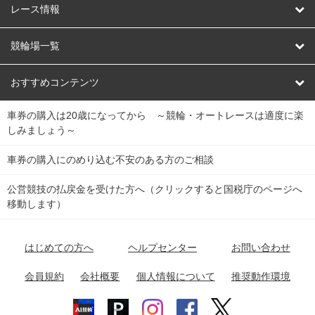
競輪
レース情報
オートレース
レース予想
競輪場一覧
競輪くじ
レース結果
北日本
函館競輪場
青森競輪場
いわき平競輪場
おすすめコンテンツ
車券の購入は20歳になってから ～競輪・オートレースは適度に楽
Dokanto!
キャリーオーバー一覧
関
競輪選手情報
弥彦競輪場
前橋競輪場
取手競輪場
宇都宮競輪場
しみましょう～
東
大宮競輪場
西武園競輪場
京王閣競輪場
立川競輪場
チャリロトプラザ
Perfecta Navi
車券の購入にのめり込む不安のある方のご相談
南
松戸競輪場
千葉競輪場
川崎競輪場
平塚競輪場
公営競技の払戻金を受けた方へ（クリックすると国税庁のページへ
netkeirin
関
移動します）
小田原競輪場
伊東競輪場
静岡競輪場
東
ケイリンガル
中
名古屋競輪場
岐阜競輪場
大垣競輪場
豊橋競輪場
はじめての方へ
ヘルプセンター
お問い合わせ
部
チャリレンジャー
富山競輪場
松阪競輪場
四日市競輪場
会員規約
会社概要
個人情報について
推奨動作環境
競輪場情報
近
福井競輪場
奈良競輪場
向日町競輪場
和歌山競輪場