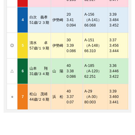
2連
着順
20
A-156
3.39
白次 義孝
2連
4
伊勢崎
3.41
（A-141）
3.484
51歳/２３期
着順
0.094
66.068
3.452
2連
着順
30
A-151
3.37
清水 卓
2連
◎
5
伊勢崎
3.39
（A-148）
3.456
57歳/１９期
着順
0.086
66.310
3.444
2連
着順
40
A-185
3.36
山本 翔
2連
△
6
山 陽
3.38
（A-120）
3.446
31歳/３４期
着順
0.086
62.251
3.422
2連
着順
40
A-29
3.39
松山 茂靖
2連
○
7
浜 松
3.37
（A-30）
3.460
44歳/２６期
着順
0.07
80.003
3.441
2連