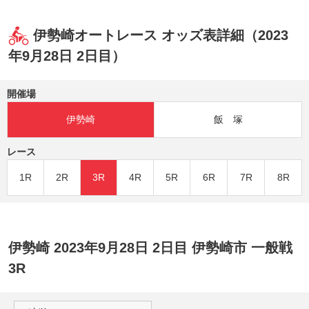
伊勢崎オートレース オッズ表詳細（2023
年9月28日 2日目）
開催場
伊勢崎
飯 塚
レース
1R
2R
3R
4R
5R
6R
7R
8R
伊勢崎 2023年9月28日 2日目 伊勢崎市 一般戦
3R