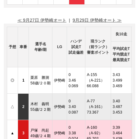
≪ 9月27日 伊勢崎オート
|
9月29日 伊勢崎オート ≫
良10走
ハンデ
現ランク
選手名
予想
車番
LG
試走T
（前ランク）
平均試走T
年齢/期
試走偏差
審査ポイント
平均競走T
最高競走T
着順
0
A-155
3.43
栗原 勝測
2連
◎
1
伊勢崎
3.46
（A-221）
3.499
58歳/２０期
着順
0.069
66.088
3.469
2連
着順
0
A-77
3.40
木村 義明
2連
△
2
伊勢崎
3.40
（A-161）
3.487
55歳/２２期
着順
0.087
73.367
3.453
2連
着順
0
A-160
3.39
戸塚 尚起
2連
▲
3
伊勢崎
3.38
（A-92）
3.464
49歳/２４期
着順
0.074
65.702
3.439