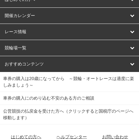
はじめての方へ
開催カレンダー
競輪
レース情報
オートレース
レース予想
競輪場一覧
競輪くじ
レース結果
北日本
函館競輪場
青森競輪場
いわき平競輪場
おすすめコンテンツ
車券の購入は20歳になってから ～競輪・オートレースは適度に楽
Dokanto!
キャリーオーバー一覧
関
競輪選手情報
弥彦競輪場
前橋競輪場
取手競輪場
宇都宮競輪場
しみましょう～
東
大宮競輪場
西武園競輪場
京王閣競輪場
立川競輪場
チャリロトプラザ
Perfecta Navi
車券の購入にのめり込む不安のある方のご相談
南
松戸競輪場
千葉競輪場
川崎競輪場
平塚競輪場
公営競技の払戻金を受けた方へ（クリックすると国税庁のページへ
netkeirin
関
移動します）
小田原競輪場
伊東競輪場
静岡競輪場
東
ケイリンガル
中
名古屋競輪場
岐阜競輪場
大垣競輪場
豊橋競輪場
はじめての方へ
ヘルプセンター
お問い合わせ