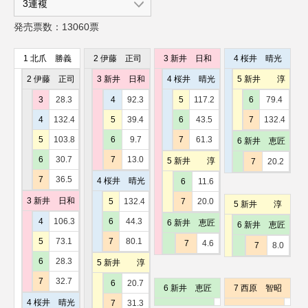
発売票数：13060票
1 北爪 勝義
2 伊藤 正司
3 新井 日和
4 桜井 晴光
2 伊藤 正司
3 新井 日和
4 桜井 晴光
5 新井 淳
3
28.3
4
92.3
5
117.2
6
79.4
4
132.4
5
39.4
6
43.5
7
132.4
5
103.8
6
9.7
7
61.3
6 新井 恵匠
6
30.7
7
13.0
5 新井 淳
7
20.2
7
36.5
4 桜井 晴光
6
11.6
3 新井 日和
5
132.4
7
20.0
5 新井 淳
4
106.3
6
44.3
6 新井 恵匠
6 新井 恵匠
5
73.1
7
80.1
7
4.6
7
8.0
6
28.3
5 新井 淳
7
32.7
6
20.7
6 新井 恵匠
7 西原 智昭
4 桜井 晴光
7
31.3