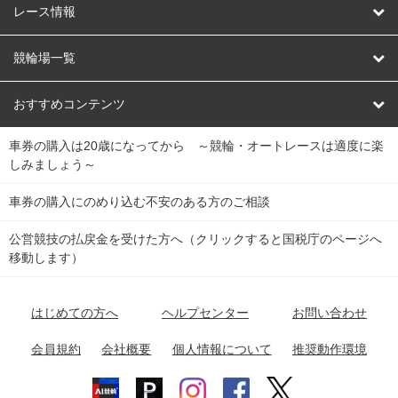
競輪
レース情報
オートレース
レース予想
競輪場一覧
競輪くじ
レース結果
北日本
函館競輪場
青森競輪場
いわき平競輪場
おすすめコンテンツ
車券の購入は20歳になってから ～競輪・オートレースは適度に楽
Dokanto!
キャリーオーバー一覧
関
競輪選手情報
弥彦競輪場
前橋競輪場
取手競輪場
宇都宮競輪場
しみましょう～
東
大宮競輪場
西武園競輪場
京王閣競輪場
立川競輪場
チャリロトプラザ
Perfecta Navi
車券の購入にのめり込む不安のある方のご相談
南
松戸競輪場
千葉競輪場
川崎競輪場
平塚競輪場
公営競技の払戻金を受けた方へ（クリックすると国税庁のページへ
netkeirin
関
移動します）
小田原競輪場
伊東競輪場
静岡競輪場
東
ケイリンガル
中
名古屋競輪場
岐阜競輪場
大垣競輪場
豊橋競輪場
はじめての方へ
ヘルプセンター
お問い合わせ
部
チャリレンジャー
富山競輪場
松阪競輪場
四日市競輪場
会員規約
会社概要
個人情報について
推奨動作環境
競輪場情報
近
福井競輪場
奈良競輪場
向日町競輪場
和歌山競輪場