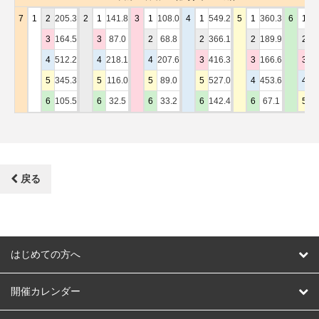
7
1
2
205.3
2
1
141.8
3
1
108.0
4
1
549.2
5
1
360.3
6
1
4
3
164.5
3
87.0
2
68.8
2
366.1
2
189.9
2
2
4
512.2
4
218.1
4
207.6
3
416.3
3
166.6
3
2
5
345.3
5
116.0
5
89.0
5
527.0
4
453.6
4
5
6
105.5
6
32.5
6
33.2
6
142.4
6
67.1
5
3
戻る
はじめての方へ
はじめての方へ
開催カレンダー