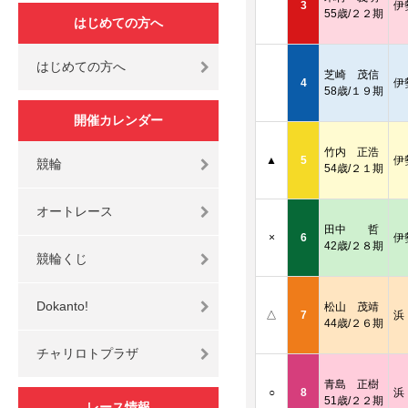
3
伊
55歳/２２期
はじめての方へ
はじめての方へ
芝崎 茂信
4
伊
58歳/１９期
開催カレンダー
竹内 正浩
▲
5
伊
競輪
54歳/２１期
オートレース
田中 哲
×
6
伊
42歳/２８期
競輪くじ
Dokanto!
松山 茂靖
△
7
浜
44歳/２６期
チャリロトプラザ
青島 正樹
○
8
浜
51歳/２２期
レース情報