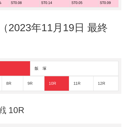
%
ST0.08
ST0.14
ST0.05
ST0.09
023年11月19日 最終
飯 塚
8R
9R
10R
11R
12R
 10R