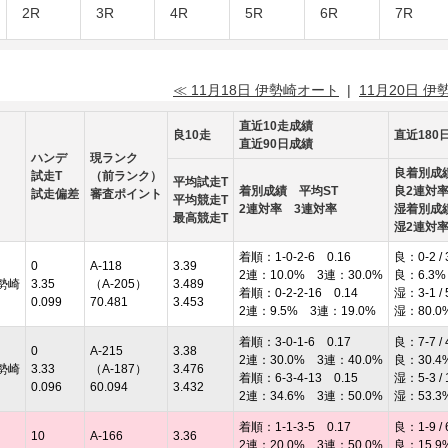
2R
3R
4R
5R
6R
7R
≪ 11月18日 伊勢崎オート
|
11月20日 伊
直近10走成績
良10走
直近180
直近90日成績
ハンデ
現ランク
良着別成
試走T
（前ランク）
平均試走T
着別成績 平均ST
良2連対
試走偏差
審査ポイント
平均競走T
2連対率 3連対率
湿着別成
最高競走T
湿2連対
着順：1-0-2-6 0.16
良：0-2 / 
0
A-118
3.39
2連：10.0% 3連：30.0%
良：6.3%
勢崎
3.35
（A-205）
3.489
着順：0-2-2-16 0.14
湿：3-1 / 
0.099
70.481
3.453
2連：9.5% 3連：19.0%
湿：80.0
着順：3-0-1-6 0.17
良：7-7 / 
0
A-215
3.38
2連：30.0% 3連：40.0%
良：30.4
勢崎
3.33
（A-187）
3.476
着順：6-3-4-13 0.15
湿：5-3 / 
0.096
60.094
3.432
2連：34.6% 3連：50.0%
湿：53.3
着順：1-1-3-5 0.17
良：1-9 / 
10
A-166
3.36
2連：20.0% 3連：50.0%
良：15.9