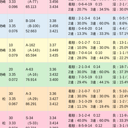
勢崎
3.33
（A-77）
3.456
着順：0-6-4-19 0.15
湿：2-1 / 
0.096
65.113
3.434
2連：20.7% 3連：34.5%
湿：30.0
着順：2-1-3-4 0.14
良：0-5 / 
10
B-104
3.38
2連：30.0% 3連：60.0%
良：8.6%
勢崎
3.35
（B-100）
3.456
着順：0-4-6-20 0.14
湿：4-4 / 
0.076
52.663
3.421
2連：13.3% 3連：33.3%
湿：57.1
着順：0-1-2-7 0.11
良：13-1 /
10
A-162
3.37
2連：10.0% 3連：30.0%
良：25.0
勢崎
3.36
（A-143）
3.449
着順：7-0-4-14 0.10
湿：1-1 / 
0.079
65.594
3.435
2連：28.0% 3連：44.0%
湿：22.2
着順：2-1-3-4 0.14
良：18-7 /
20
A-63
3.36
2連：30.0% 3連：60.0%
良：37.3
勢崎
3.35
（A-16）
3.432
着順：7-3-5-19 0.13
湿：1-1 / 
0.072
76.914
3.400
2連：29.4% 3連：44.1%
湿：15.4
着順：2-1-0-7 0.17
良：5-10 /
30
A-3
3.36
2連：30.0% 3連：30.0%
良：22.4
 松
3.35
（A-29）
3.427
着順：3-1-3-29 0.16
湿：1-2 / 
0.067
86.291
3.412
2連：11.1% 3連：19.4%
湿：25.0
着順：3-1-2-4 0.12
良：11-9 /
30
S-34
3.34
2連：40.0% 3連：60.0%
良：33.3
 松
3.33
（S-33）
3.414
着順：8-5-9-14 0.12
湿：3-1 / 