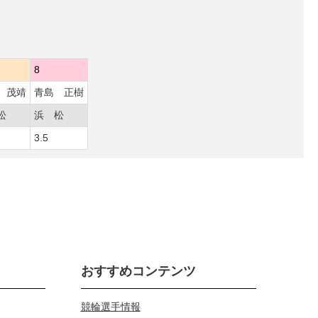
8
 茂靖
青島 正樹
松
浜 松
3.5
おすすめコンテンツ
競輪選手情報