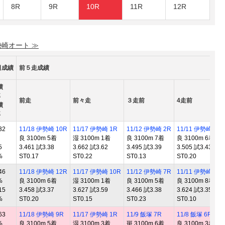
8R
9R
10R
11R
12R
勢崎オート ≫
日成績
前５走成績
績
率
前走
前々走
３走前
4走前
績
率
32
11/18 伊勢崎 10R
11/17 伊勢崎 1R
11/12 伊勢崎 2R
11/11 伊勢崎 3R
良 3100m 5着
湿 3100m 1着
良 3100m 7着
良 3100m 6着
5
3.461 試3.38
3.662 試3.62
3.495 試3.39
3.505 試3.43
%
ST0.17
ST0.22
ST0.13
ST0.20
46
11/18 伊勢崎 12R
11/17 伊勢崎 10R
11/12 伊勢崎 7R
11/11 伊勢崎 8R
%
良 3100m 6着
湿 3100m 1着
良 3100m 5着
良 3100m 8着
15
3.458 試3.37
3.627 試3.59
3.466 試3.38
3.624 試3.35
%
ST0.20
ST0.15
ST0.23
ST0.10
63
11/18 伊勢崎 9R
11/17 伊勢崎 1R
11/9 飯塚 7R
11/8 飯塚 6R
%
良 3100m 5着
湿 3100m 3着
斑 3100m 6着
良 3100m 3着