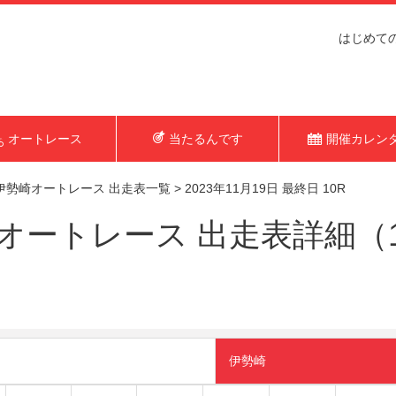
はじめて
オートレース
当たるんです
開催カレン
伊勢崎オートレース 出走表一覧
>
2023年11月19日 最終日 10R
ートレース 出走表詳細（10R
伊勢崎