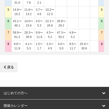
31.0
7.6
2.1
5
14.9〜
11.6〜
3.7〜
10.2〜
5
16.2
13.2
4.6
12.3
6
43.1〜
14.0〜
4.5〜
22.1〜
26.8〜
6
46.1
15.6
5.3
26.6
29.2
7
58.9〜
28.3〜
9.9〜
4.5〜
47.3〜
4.8〜
7
61.2
30.9
11.6
5.2
50.2
5.1
8
9.6〜
4.1〜
1.5〜
3.3〜
4.0〜
9.5〜
25.4〜
8
11.9
5.3
1.7
4.5
5.0
11.7
30.6
戻る
はじめての方へ
はじめての方へ
開催カレンダー