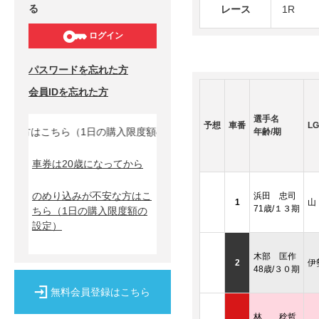
る
レース
1R
ログイン
パスワードを忘れた方
会員IDを忘れた方
選手名
予想
車番
LG
な方はこちら（1日の購入限度額の設定）↓
年齢/期
車券は20歳になってから
のめり込みが不安な方はこ
浜田 忠司
1
山
71歳/１３期
ちら
（1日の購入限度額の
設定）
木部 匡作
2
伊
48歳/３０期
無料会員登録はこちら
林 稔哲