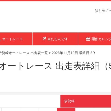
はじめて
オートレース
当たるんです
開催カレン
伊勢崎オートレース 出走表一覧
>
2023年11月19日 最終日 5R
ートレース 出走表詳細（5R 
伊勢崎