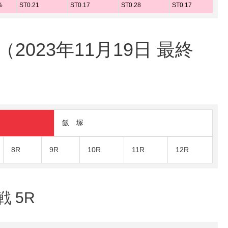
%
ST0.21
ST0.17
ST0.28
ST0.17
S
023年11月19日 最終
飯 塚
8R
9R
10R
11R
12R
戦 5R