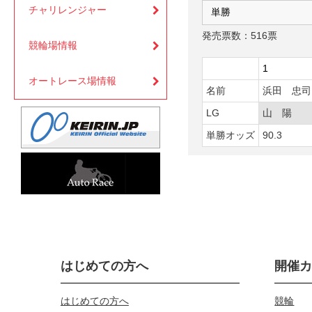
チャリレンジャー
発売票数：516票
競輪場情報
1
オートレース場情報
名前
浜田 忠司
LG
山 陽
単勝オッズ
90.3
はじめての方へ
開催
はじめての方へ
競輪